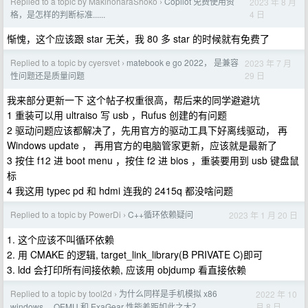
Replied to a topic by MakinoharaShoko
Copilot 免费使用资
2023 年 8 月
›
4 日
格，是怎样的判断标准......
惭愧，这个应该跟 star 无关，我 80 多 star 的时候就有免费了
Replied to a topic by cyersvet
matebook e go 2022， 是兼容
2023 年 7 月
›
29 日
性问题还是质量问题
我来部分更新一下 这个帖子权重很高，帮后来的同学避避坑
1 重装可以用 ultraiso 写 usb ，Rufus 创建的有问题
2 驱动问题应该都解决了，先用官方的驱动工具下好离线驱动， 再
Windows update ， 再用官方的电脑管家更新，应该就是最新了
3 按住 f12 进 boot menu ，按住 f2 进 bios ，重装要用到 usb 键盘鼠
标
4 我这用 typec pd 和 hdmi 连我的 2415q 都没啥问题
Replied to a topic by PowerDi
C++循环依赖疑问
2023 年 1 月 20 日
›
1. 这个应该不叫循环依赖
2. 用 CMAKE 的逻辑, target_link_library(B PRIVATE C)即可
3. ldd 会打印所有间接依赖, 应该用 objdump 看直接依赖
Replied to a topic by tool2d
为什么同样是手机模拟 x86
2022 年 10
›
月 8 日
windows， QEMU 和 ExaGear 性能差距如此之大？