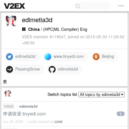
edimetia3d
🏢
China
/ (HPC|ML Compiler) Eng
V2EX member #119647, joined on 2015-05-30 11:29:52
+08:00
edimetia3d
www.tinyedi.com
Beijing
PassingSnow
edimetia3d
男
Switch topics list
VXNA
•
edimetia3d
申请收录 tinyedi.com
1
Jun 26, 2025 • Lastly replied by
Livid