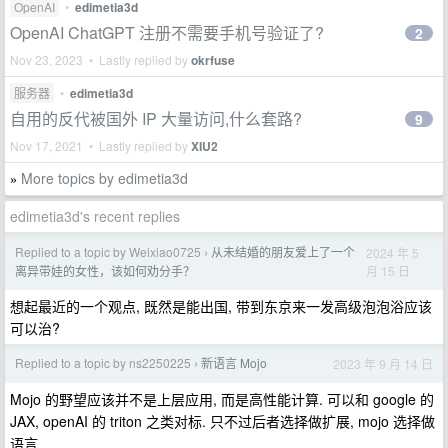
OpenAI
•
edimetia3d
OpenAI ChatGPT 注册不需要手机号验证了?
2
Nov 23, 2023 • Lastly replied by
okrfuse
服务器
•
edimetia3d
自用的反代被国外 IP 大量访问,什么套路?
9
Nov 17, 2021 • Lastly replied by
XIU2
More topics by edimetia3d
»
edimetia3d's recent replies
Replied to a topic by Weixiao0725
从未结婚的朋友爱上了一个
2024 年 5
›
月 15 日
离异带娃的女性，该如何劝分手？
想起最近的一个观点, 既然是能出国, 带到东京来一发高级泡泡浴应该
可以治?
Replied to a topic by ns2250225
新语言 Mojo
2023 年 9 月 14 日
›
Mojo 的野望应该并不是上层应用, 而是高性能计算. 可以和 google 的
JAX, openAI 的 triton 之类对标. 只不过后者选择做扩展, mojo 选择做
语言