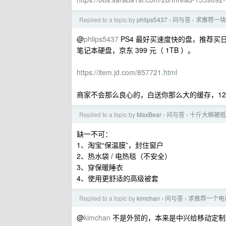
Replied to a topic by
phlips5437
问与答
求推荐一块 
›
›
@
phlips5437
PS4 最好买速度快的盘，推荐买日立
笔记本硬盘，京东 399 元（ 1TB ）。
https://item.jd.com/857721.html
商家不会那么良心的，白送你那么大的缓存，128M
Replied to a topic by
MaxBear
问与答
十斤大棉被抵
›
›
缺一不可：
1、淘宝“保温膜”，封住窗户
2、热水袋 / 电热毯（不安全）
3、穿保暖睡衣
4、使用更舒适的高级被套
Replied to a topic by
kimchan
问与答
求推荐一个电
›
›
@
kimchan
不是外贸的，本来是中兴给移动定制