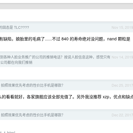
固态是 TLC????
Nov 15, 201
陷，娘胎里的毛病了......不过 840 的寿命绝对没问题，nand 颗粒是
到各种人脸业务推广的公司的推销电话？按说人脸信息这种，感觉只有
Nov 14, 201
的公司都在向我们推销
机，拍照效果优先考虑的性价比手机是哪款？
Dec 25, 201
么的看看就好，各家旗舰应该全部充值了。另外我没推荐 xzp，优点和缺
机，拍照效果优先考虑的性价比手机是哪款？
Dec 22, 201
1-1.html