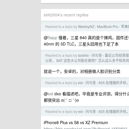
eirk2004's recent replies
Replied to a topic by
WesleyNZ
MacBook Pro
苹果的
›
›
@
Sapp
慢着，三星 840 真的是个辣鸡，固件还有缺
40nm 的 3D TLC，三星头回用也下足了本
Replied to a topic by
taobibi
问与答
最近公司经常接
›
›
公安， BAT 这些大公司能在做吧？怎么这么多不知名
就说一个，安卓的，对相册做人脸识别分类
Replied to a topic by
est
问与答
835 处理器的手
›
›
@
est
dxo 看描述吧，毕竟是专业评测，得分什
都很突出 o(╯□╰)o
Replied to a topic by
est
问与答
835 处理器的手
›
›
iPhone8 Plus vs S8 vs XZ Premium
https://bbs.saraba1st.com/2b/thread-1559892-