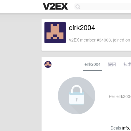
eirk2004
V2EX member #34003, joined on 
eirk2004
提问
技
Per eirk2004
Deals
info,