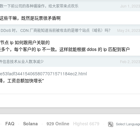
数一下前公司的各种骚操作，给大家带来点欢乐
Jun 1, 202
这些干嘛，既然是玩票很矛盾啊
临 DDoS 时， CDN 厂商能知道当前被攻击的是哪个站点（域名）吗？
May 24, 202
的是节点 ip 如何跟用户关联的
个，每个客户的 ip 不一致。这样就能根据 ddos 的 ip 匹配到客户
年软件信息技术从业人数净减少
Feb 2, 202
1/art_e53fadf3441540658077071571184ec2.html
降，工资总额加快增长"
·
FAQ
·
Solana
·
929 Online
Highest 6679
·
Select Languag