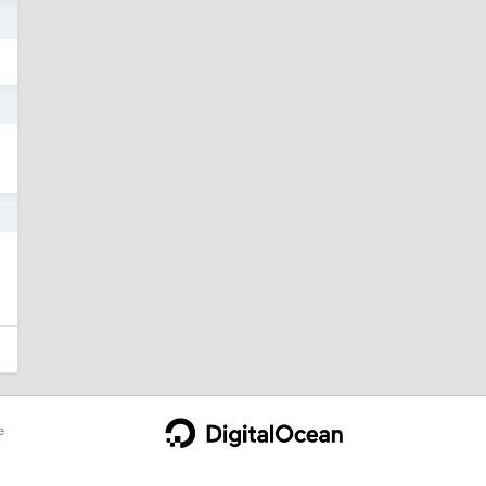
3
3
3
e