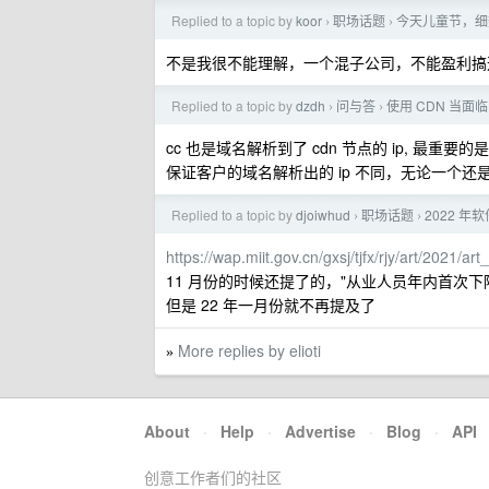
Replied to a topic by
koor
职场话题
今天儿童节，细
›
›
不是我很不能理解，一个混子公司，不能盈利搞
Replied to a topic by
dzdh
问与答
使用 CDN 当面
›
›
cc 也是域名解析到了 cdn 节点的 ip, 最重要
保证客户的域名解析出的 ip 不同，无论一个还是多
Replied to a topic by
djoiwhud
职场话题
2022 
›
›
https://wap.miit.gov.cn/gxsj/tjfx/rjy/art/202
11 月份的时候还提了的，"从业人员年内首次下
但是 22 年一月份就不再提及了
More replies by elioti
»
About
·
Help
·
Advertise
·
Blog
·
API
创意工作者们的社区