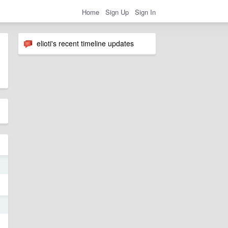
Home
Sign Up
Sign In
elioti's recent timeline updates
5
5