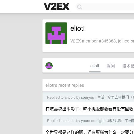
elioti
V2EX member #345388, joined on
elioti
提问
技术
elioti's recent replies
Replied to a topic by
souryou
生活
今早去金拱门（
›
›
在坡县搞出阴影了，吃小摊贩都要看有没有回收
Replied to a topic by
yourmoonlight
职场话题
中国
›
›
全世界都是这样的啊，还有蛋糕为什么一定要分