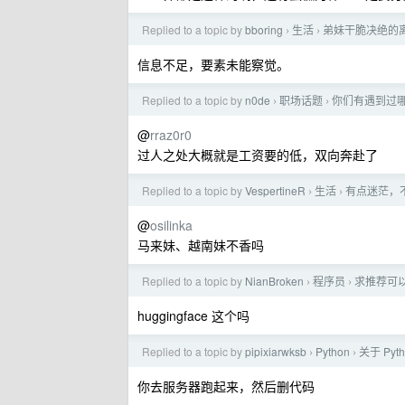
Replied to a topic by
bboring
生活
弟妹干脆决绝的
›
›
信息不足，要素未能察觉。
Replied to a topic by
n0de
职场话题
你们有遇到过
›
›
@
rraz0r0
过人之处大概就是工资要的低，双向奔赴了
Replied to a topic by
VespertineR
生活
有点迷茫，
›
›
@
osilinka
马来妹、越南妹不香吗
Replied to a topic by
NianBroken
程序员
求推荐可以
›
›
huggingface 这个吗
Replied to a topic by
pipixiarwksb
Python
关于 Py
›
›
你去服务器跑起来，然后删代码