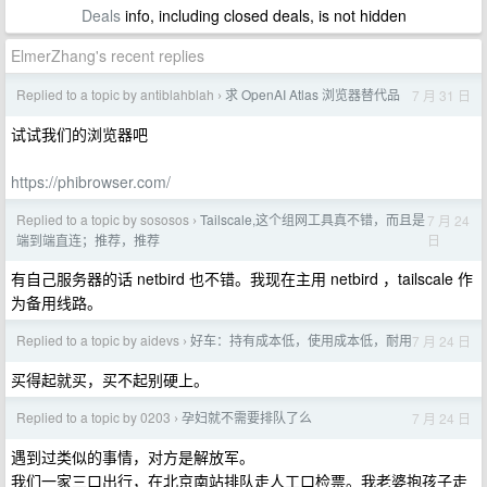
Deals
info, including closed deals, is not hidden
ElmerZhang's recent replies
Replied to a topic by antiblahblah
求 OpenAI Atlas 浏览器替代品
7 月 31 日
›
试试我们的浏览器吧
https://phibrowser.com/
Replied to a topic by sososos
Tailscale,这个组网工具真不错，而且是
7 月 24
›
日
端到端直连；推荐，推荐
有自己服务器的话 netbird 也不错。我现在主用 netbird ，tailscale 作
为备用线路。
Replied to a topic by aidevs
好车：持有成本低，使用成本低，耐用
7 月 24 日
›
买得起就买，买不起别硬上。
Replied to a topic by 0203
孕妇就不需要排队了么
7 月 24 日
›
遇到过类似的事情，对方是解放军。
我们一家三口出行，在北京南站排队走人工口检票。我老婆抱孩子走