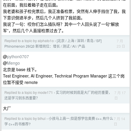
在前面，我拉着箱子走在后面。
我老婆和孩子检完票后，我正准备检票，突然有人伸手挡住了我，我
下意识倒退半步，然后几个人挤到了我前面。
我说了一句：哎你们怎么插队呀？其中一个人回头说了一句“解放
军”，然后几个人直接检票过去了。
Replied to a topic by alphato1o
[北京 / 上海 / 深圳 / 青岛 / SF]
7 月
›
23 日
Phinomenon 26Q3 新增岗位：增长 / 测试 / AI / 产品
@
python0707
@
Mengo
北京是 base 线下。
Test Engineer, AI Engineer, Technical Program Manager 这三个岗
位暂不接受 remote
Replied to a topic by mode171
实习的时候到底是大厂的经历重要，
7 月 17
›
日
还是学习到东西重要？
大厂
Replied to a topic by bihui
小孩马上高一,但是想学信奥赛 c++,有什么
7 月 14
›
日
学 c++的书推荐?