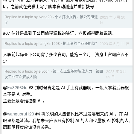
k ，之前就在光猫上写了脚本自动测速并重新拨号
Replied to a topic by Ivone29
小人打小报告，被公司辞退
2023 年 6 月 20
›
日
了
#67 估计是拿到了公司偷税漏税的铁证，老板都得跪着说话。
Replied to a topic by liangxin1998
拖工资的企业还能待？
2023 年 5 月 11 日
›
入职前起码查下公司背了多少官司，能拖三个月工资身上官司应该不
少
Replied to a topic by elvodn
第一次工业革命解放人力，第四
2023 年 3 月
›
29 日
次工业革命解放人脑
@
Fo3256Go
#3 到时候肯定是 AI 手上有武器啊，一般人拿着武器根
本不是 AI 对手。
主要还是看谁控制 AI 。
@
wanguorui123
#4 再聪明的人应该也比不过发展起来的 AI ，在 AI
眼里都是渣渣。我想未来应该只有控制 AI 的人和少量被 AI 控制的人,
跟聪明程度应该没有关系。