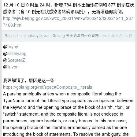
12 月 10 日 0 时至 24 时，新增 784 例本土确诊病例和 877 例无症状
感染者（含 10 例无症状感染者转确诊病例），无新增疑似病例。
http://wjw.beijing.gov.cn/xwzx_20031/wnxw/202212/t20221211_287
7460.html
Replied to a topic by linvon
Golang 关于语法的一点疑惑
2020 年 5 月 26 日
›
@
rayhy
@
szzhiyang
@
ScepterZ
@
linvon
我理解错了，原因是这一条
https://golang.org/ref/spec#Composite_literals
A parsing ambiguity arises when a composite literal using the
TypeName form of the LiteralType appears as an operand between
the keyword and the opening brace of the block of an "if", "for", or
"switch" statement, and the composite literal is not enclosed in
parentheses, square brackets, or curly braces. In this rare case,
the opening brace of the literal is erroneously parsed as the one
introducing the block of statements. To resolve the ambiguity, the