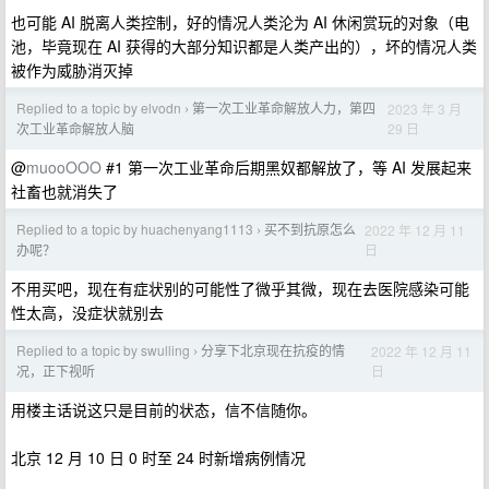
也可能 AI 脱离人类控制，好的情况人类沦为 AI 休闲赏玩的对象（电
池，毕竟现在 AI 获得的大部分知识都是人类产出的），坏的情况人类
被作为威胁消灭掉
Replied to a topic by elvodn
第一次工业革命解放人力，第四
2023 年 3 月
›
29 日
次工业革命解放人脑
@
muooOOO
#1 第一次工业革命后期黑奴都解放了，等 AI 发展起来
社畜也就消失了
Replied to a topic by huachenyang1113
买不到抗原怎么
2022 年 12 月 11
›
日
办呢？
不用买吧，现在有症状别的可能性了微乎其微，现在去医院感染可能
性太高，没症状就别去
Replied to a topic by swulling
分享下北京现在抗疫的情
2022 年 12 月 11
›
日
况，正下视听
用楼主话说这只是目前的状态，信不信随你。
北京 12 月 10 日 0 时至 24 时新增病例情况