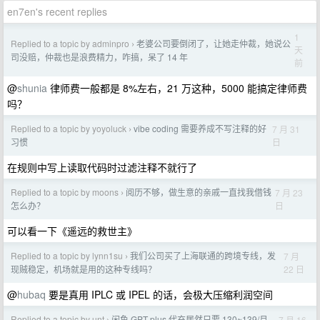
en7en's recent replies
1
Replied to a topic by adminpro
老婆公司要倒闭了，让她走仲裁，她说公
›
天
司没赔，仲裁也是浪费精力，咋搞，呆了 14 年
前
@
shunia
律师费一般都是 8%左右，21 万这种，5000 能搞定律师费
吗？
Replied to a topic by yoyoluck
vibe coding 需要养成不写注释的好
7 月 31
›
日
习惯
在规则中写上读取代码时过滤注释不就行了
Replied to a topic by moons
阅历不够，做生意的亲戚一直找我借钱
7 月 23
›
日
怎么办？
可以看一下《遥远的救世主》
Replied to a topic by lynn1su
我们公司买了上海联通的跨境专线，发
7 月
›
22 日
现贼稳定，机场就是用的这种专线吗？
@
hubaq
要是真用 IPLC 或 IPEL 的话，会极大压缩利润空间
Replied to a topic by unt
闲鱼 GPT plus 代充居然只要 130~139/月，
7 月 16