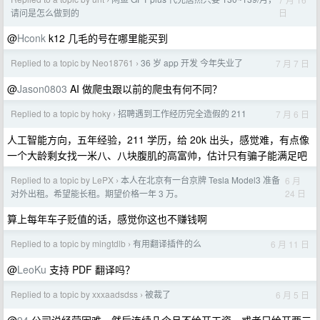
›
日
请问是怎么做到的
@
Hconk
k12 几毛的号在哪里能买到
Replied to a topic by Neo18761
36 岁 app 开发 今年失业了
7 月 7 日
›
@
Jason0803
AI 做爬虫跟以前的爬虫有何不同？
Replied to a topic by hoky
招聘遇到工作经历完全造假的 211
7 月 6 日
›
人工智能方向，五年经验，211 学历，给 20k 出头，感觉难，有点像
一个大龄剩女找一米八、八块腹肌的高富帅，估计只有骗子能满足吧
Replied to a topic by LePX
本人在北京有一台京牌 Tesla Model3 准备
6 月
›
24 日
对外出租。希望能长租。期望价格一年 3 万。
算上每年车子贬值的话，感觉你这也不赚钱啊
Replied to a topic by mingtdlb
有用翻译插件的么
6 月 11 日
›
@
LeoKu
支持 PDF 翻译吗？
Replied to a topic by xxxaadsdss
被裁了
6 月 5 日
›