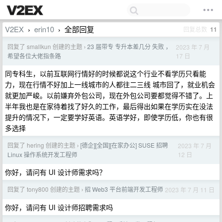
V2EX
erin10
全部回复
回复总数
11
›
›
回复了 smallkun 创建的主题
23 届带专 专升本差几分 失败 ，
2023 年 7 月
›
17 日
希望各位大佬指条路
同专科生，以前互联网行情好的时候都说这个行业不看学历只看能
力，现在行情不好加上一线城市的人都往二三线 城市回了，就业机会
就更加严峻。以前嫌弃外包公司，现在外包公司要都觉得不错了。上
半年我也是在家待着找了好久的工作，最后得出如果在学历实在没法
提升的情况下，一定要学好英语。英语学好，即使学历低，你也有很
多选择
回复了 hering 创建的主题
[德企][全国][在家办公] SUSE 招聘
2023 年 7 月
›
12 日
Linux 操作系统开发工程师
你好，请问有 UI 设计师需求吗？
回复了 tony800 创建的主题
招 Web3 平台前端开发工程师
2023 年 7 月 11 日
›
你好，请问有 UI 设计师招聘需求吗