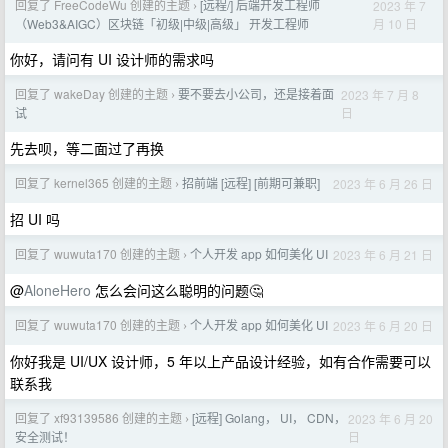
回复了 FreeCodeWu 创建的主题
[远程/] 后端开发工程师
2023 年 7
›
月 10 日
（Web3&AIGC）区块链「初级|中级|高级」 开发工程师
你好，请问有 UI 设计师的需求吗
回复了 wakeDay 创建的主题
要不要去小公司，还是接着面
2023 年 7 月 8
›
日
试
先去呗，等二面过了再换
回复了 kernel365 创建的主题
招前端 [远程] [前期可兼职]
2023 年 6 月 26 日
›
招 UI 吗
回复了 wuwuta170 创建的主题
个人开发 app 如何美化 UI
2023 年 6 月 21 日
›
@
AloneHero
怎么会问这么聪明的问题🤔
回复了 wuwuta170 创建的主题
个人开发 app 如何美化 UI
2023 年 6 月 20 日
›
你好我是 UI/UX 设计师，5 年以上产品设计经验，如有合作需要可以
联系我
回复了 xf93139586 创建的主题
[远程] Golang， UI， CDN，
2023 年 6 月 20
›
日
安全测试！