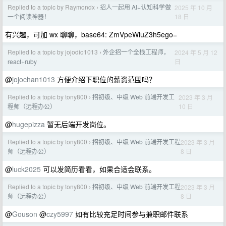
Replied to a topic by Raymondx
招人一起用 AI+认知科学做
2025 年 10 月
›
18 日
一个阅读神器！
有兴趣，可加 wx 聊聊，base64: ZmVpeWluZ3h5ego=
Replied to a topic by jojodio1013
外企招一个全栈工程师，
2024 年 5 月 12
›
日
react+ruby
@
jojochan1013
方便介绍下职位的薪资范围吗？
Replied to a topic by tony800
招初级、中级 Web 前端开发工
2023 年 3 月
›
10 日
程师（远程办公）
@
hugepizza
暂无后端开发岗位。
Replied to a topic by tony800
招初级、中级 Web 前端开发工程
2023 年 3 月
›
8 日
师（远程办公）
@
luck2025
可以发简历看看，如果合适会联系。
Replied to a topic by tony800
招初级、中级 Web 前端开发工程
2023 年 3 月
›
8 日
师（远程办公）
@
Gouson
@
czy5997
如有比较充足时间参与兼职邮件联系