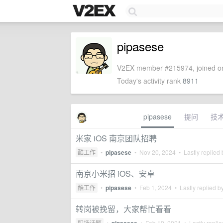
pipasese
V2EX member #215974, joined on
Today's activity rank
8911
pipasese
提问
技
米家 iOS 南京团队招聘
酷工作
•
pipasese
•
Nov 20, 2024
• Lastly replied
南京小米招 iOS、安卓
酷工作
•
pipasese
•
Feb 1, 2024
• Lastly replied b
转岗被挽留，大家帮忙看看
职场话题
•
•
Feb 19, 2021
• Lastly repli