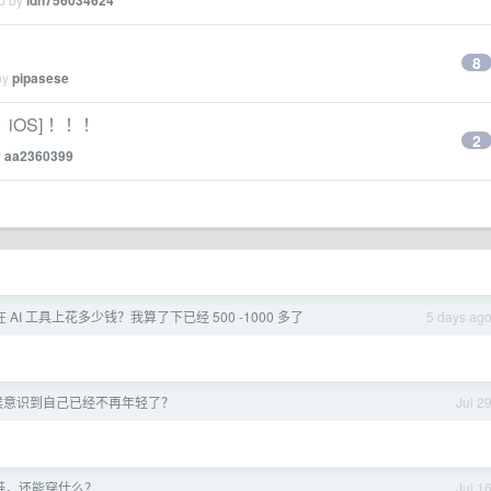
ldh756034624
8
by
pipasese
、iOS] ！！！
2
y
aa2360399
AI 工具上花多少钱？我算了下已经 500 -1000 多了
5 days ag
候意识到自己已经不再年轻了？
Jul 2
鞋，还能穿什么？
Jul 1