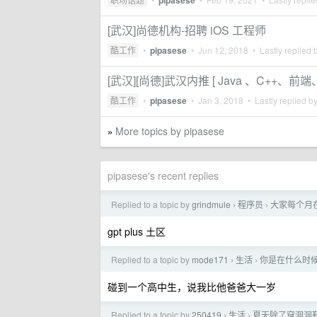
pipasese
[武汉]尚德机构-招聘 iOS 工程师
酷工作
•
pipasese
•
Jun 12, 2018
• Lastly replied 
[武汉][尚德]武汉内推 [ Java 、C++、前端
酷工作
•
pipasese
•
Jan 3, 2018
• Lastly replied b
More topics by pipasese
»
pipasese's recent replies
Replied to a topic by
grindmule
程序员
大家每个月在 
›
›
gpt plus 土区
Replied to a topic by
mode171
生活
你是在什么时
›
›
碰到一个高中生，说我比他爸爸大一岁
Replied to a topic by
250419
生活
夏天除了穿洞洞
›
›