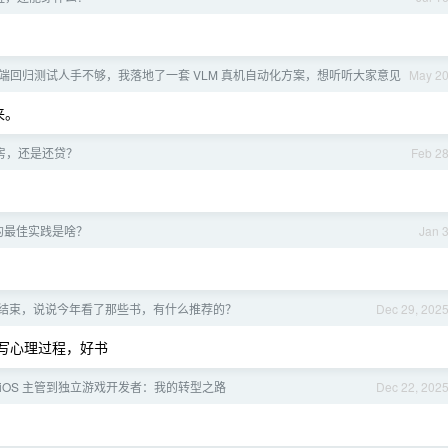
端回归测试人手不够，我落地了一套 VLM 真机自动化方案，想听听大家意见
May 2
来。
房，还是还贷？
Feb 2
的最佳实践是啥？
Jan 
即将结束，说说今年看了那些书，有什么推荐的？
Dec 29, 202
描写心理过程，好书
 岁 iOS 主管到独立游戏开发者：我的转型之路
Dec 22, 202