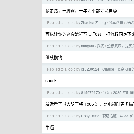
多走路，一脚蹬，一年四季都可以穿😂
Replied to a topic by
ZhaokunZhang
分享创造
移动
›
›
可以让你的这套流程写 UITest ，把流程固定下
Replied to a topic by
mingkai
武汉
坐标武汉，是买
›
›
继续攒钱
Replied to a topic by
cs3230524
Claude
复杂项目
›
›
speckit
Replied to a topic by
815979670
阅读
2025 年
›
›
最近看了《大明王朝 1566 》，比电视剧更多
Replied to a topic by
RosyGame
职场话题
从 33
›
›
牛逼