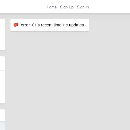
Home
Sign Up
Sign In
error101's recent timeline updates
3