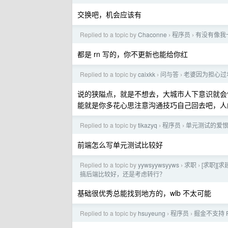
交换吧，机会应该有
Replied to a topic by
Chaconne
程序员
有没有像我
›
›
都是 rn 写的，你不更新也能给你红
Replied to a topic by
caixkk
问与答
老婆因为担心过
›
›
说的狭隘点，就是不想去，大城市人下意识就会
能就是你多花心思注意沟通技巧自己回去吧，人
Replied to a topic by
tikazyq
程序员
单元测试的爱
›
›
前端怎么写单元测试比较好
Replied to a topic by
yywsyywsyyws
求职
[求职][
›
›
搞后端比较好，还是考虑转行？
基础很优秀总能找到地方的，wlb 不太可能
Replied to a topic by
hsuyeung
程序员
掘金不支持 
›
›