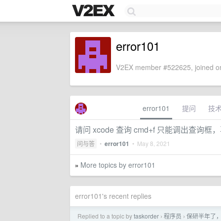
error101
V2EX member #522625, joined on
error101
提问
技
请问 xcode 查询 cmd+f 只能调出查
问与答
•
error101
•
May 8, 2021
More topics by error101
»
error101's recent replies
Replied to a topic by
taskorder
程序员
保研半年了
›
›