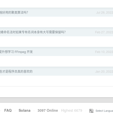
 有啥好用的聚类算法吗？
Jul 26, 202
驼峰命名法时如果专有名词本身有大写需要保留吗？
Feb 27, 202
升想学习 FFmpeg 开发
Feb 10, 202
哪些才是程序员真的喜欢的
Jan 20, 202
·
FAQ
·
Solana
·
3097 Online
Highest 6679
·
Select Langua