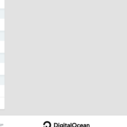
2
2
2
2
ge