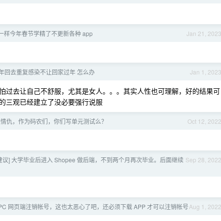
一样今年春节学精了不更新各种 app
Jan 21, 202
年回去重复感染不让回家过年 怎么办
Jan 1, 202
怕过去让自己不舒服，尤其是女人。。。其实人性也可理解，好的结果可
的三观已经建立了没必要强行说服
恨情仇，作为码农们，你们写单元测试么？
Oct 12, 202
求建议] 大学毕业后进入 Shopee 做后端，不到两个月再次毕业。后面继续
Sep 28, 202
PC 网页端注销帐号，这也太恶心了吧，还必须下载 APP 才可以注销帐号
Aug 1, 202