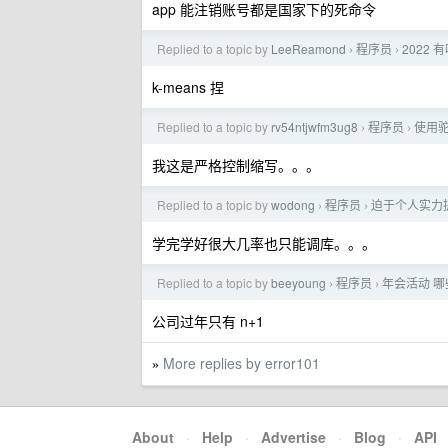
app 能注销账号都是国家下的死命令
Replied to a topic by
LeeReamond
程序员
2022
›
›
k-means 捏
Replied to a topic by
rv54ntjwfm3ug8
程序员
使用
›
›
我这是严格控制缩写。。。
Replied to a topic by
wodong
程序员
迫于个人实力提
›
›
学完学好很大几率也只能调库。。。
Replied to a topic by
beeyoung
程序员
年会活动 
›
›
公司过年只有 n+1
More replies by error101
»
About
·
Help
·
Advertise
·
Blog
·
API