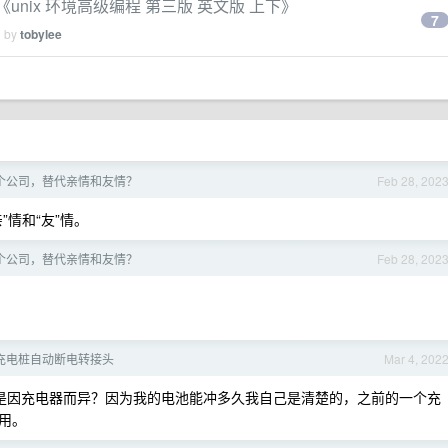
 》 《unix 环境高级编程 第三版 英文版 上下》
7
d by
tobylee
个公司，替代亲情和友情？
Feb 28, 202
情和“友”情。
个公司，替代亲情和友情？
Feb 28, 202
充电桩自动断电转接头
Mar 4, 202
是因充电器而异？因为我的电池能冲多久我自己是清楚的，之前的一个充
用。