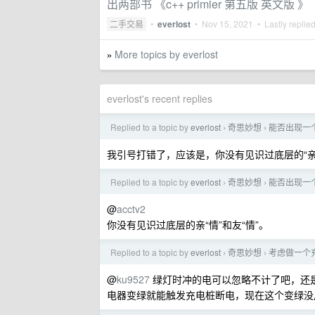
出两部书 《c++ primier 第五版 英文版
二手交易
•
everlost
•
Nov 15, 2021
• Lastly replie
More topics by everlost
»
everlost's recent replies
Replied to a topic by
everlost
奇思妙想
能否出现一
›
›
我引号打错了，应该是，你没有见识过底层的“亲”
Replied to a topic by
everlost
奇思妙想
能否出现一
›
›
@
acctv2
你没有见识过底层的亲“情”和友“情”。
Replied to a topic by
everlost
奇思妙想
考虑做一个
›
›
@
ku9527
绿灯时冲的电可以忽略不计了吧，还
电器变绿就能触发充电桩断电，现在这个变绿没