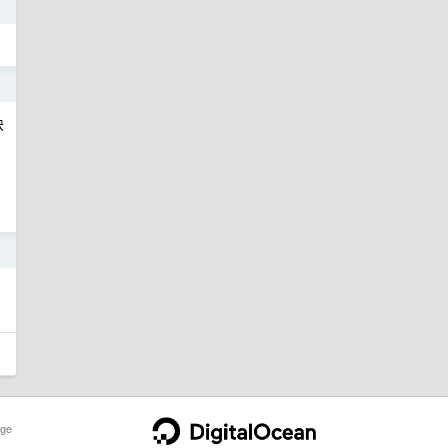
2
2
块
2
ge