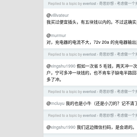
Replied to a topic by
everlost
奇思妙想
考虑做一个
›
›
@
villivateur
我买过便宜插头，有五块钱以内的。不过这确实
@
murmur
对，充电器的电流不大，72v 20a 的充电器输出
Replied to a topic by
everlost
奇思妙想
考虑做一个
›
›
@
xingshu1990
假如一次省 5 毛钱，两天冲一次
户，宁可多冲一块钱的，也不肯车子缺电半路回
多了冲。
Replied to a topic by
everlost
奇思妙想
考虑做一个
›
›
@
mcluyu
我的也是小牛（还是小刀的？记不清
Replied to a topic by
everlost
奇思妙想
考虑做一个
›
›
@
xingshu1990
我们这边微信扫码，是会退的。