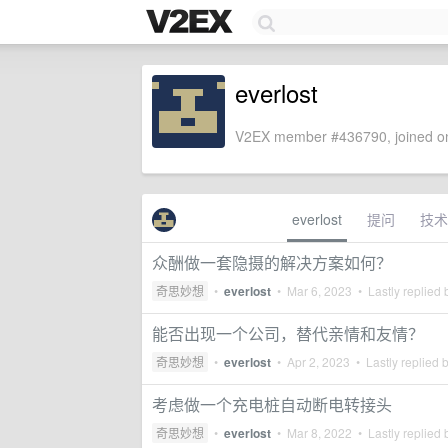
everlost
V2EX member #436790, joined on
everlost
提问
技术
众酬做一套隐摄的解决方案如何？
奇思妙想
•
everlost
•
Mar 6, 2023
• Lastly replied
能否出现一个公司，替代亲情和友情？
奇思妙想
•
everlost
•
Apr 2, 2023
• Lastly replied 
考虑做一个充电桩自动断电转接头
奇思妙想
•
everlost
•
Mar 8, 2022
• Lastly replied