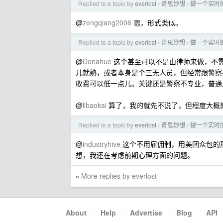
Replied to a topic by
everlost
奇思妙想
做一个实时
›
›
@
zengqiang2006
嗯，形式类似。
Replied to a topic by
everlost
奇思妙想
做一个实时
›
›
@
Donahue
这个甚至可以不是由律师来做，不
儿就熟，或者本身是个三无人员，但经常跟警察
收费可以低一点儿。关键还是警察不专业，普通
@
libaokai
算了，我的就先不说了，但程度大概
Replied to a topic by
everlost
奇思妙想
做一个实时
›
›
@
industryhive
这个不用雇佣制，用美团众包的
想，我还在考虑前期心理方面的问题。
More replies by everlost
»
About
·
Help
·
Advertise
·
Blog
·
API