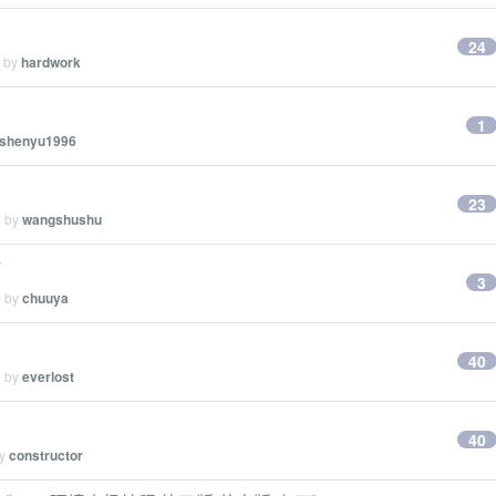
24
d by
hardwork
1
shenyu1996
23
d by
wangshushu
？
3
d by
chuuya
40
d by
everlost
40
by
constructor