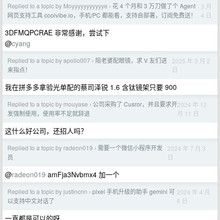
Replied to a topic by Moyyyyyyyyyyye
花 4 个月和 3 万刀做了个 Agent
3 月
›
4 日
网页支持工具 coolvibe.io，手机/PC 都能看，支持自部署，订阅免费送！
3DFMQPCRAE 非常感谢，尝试下
@
cyang
Replied to a topic by apollo007
陪老婆配眼镜，求 V 友们进
2025 年 3 月 2
›
日
来指点！
我在拼多多拿验光单配的蔡司泽锐 1.6 含钛镜架只要 900
Replied to a topic by mouyase
公司采购了 Cusror，并且要求开
2024 年 12
›
月 11 日
发强制使用，使用率不足就辞退
这什么好公司，还招人吗？
Replied to a topic by radeon019
需要一个微信小程序开发
2024 年 7 月 3
›
日
员
@
radeon019
amFja3Nvbmx4 加一个
Replied to a topic by justincnn
pixel 手机升级的助手 gemini 可
2024 年 4 月
›
6 日
以支持中文对话了
一直都是可以的呀