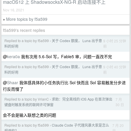
macOS12 上 ShadowsocksX-NG-R 启动连接不上
Nov 16, 2021
More topics by f5a599
»
f5a599's recent replies
Replied to a topic by f5a599
关于 Codex 额度， Luna 出乎意
9 小时 25 分钟
›
前
料的好用
@
kera0a
我有次用 5.6-Sol 写，Fable5 审，问题一直改不完
Replied to a topic by f5a599
关于 Codex 额度， Luna 出乎意
9 小时 40 分钟
›
前
料的好用
@
Shaar
我体感具体的小任务执行比 Sol 快而且 Sol 容易触发分步进
行反而慢了
Replied to a topic by VrianC
求助：完全离线的 iOS App 在首次弹出
7 月
›
30 日
键盘时触发系统的联网许可弹窗
会不会是输入联想之类的问题
Replied to a topic by f5a599
Claude Code 子代理风暴大家是怎么
7 月 20
›
日
规避的？