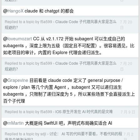
@
HangoX
claude 和 chatgpt 的都会
Replied to a topic by f5a599
Claude Code 子代理风暴大家是怎么
7 月 20
›
日
规避的？
@
loveumozart
CC 从 v2.1.172 开始 subagent 可以生成自己的
subagents ，深度上限为五级（固定且不可配置）。很容易遇见，比
如老项目的审计，内置的 Explore 代理会递归派生。
Replied to a topic by f5a599
Claude Code 子代理风暴大家是怎么
7 月 20
›
日
规避的？
@
Grapevine
目前看是 claude code 定义了 general purpose /
explore / plan 等几个内置 Agent ，subagent 又可以递归派生
subagents ，只限制了递归深度为 5 ，所以某些场景下会直接派生上
百个子代理
Replied to a topic by f5a599
iOS 原生开发在 AI 时代真的是灾难
7 月 9 日
›
@
mMartin
大概是纯 SwiftUI 吧，声明式布局确实适合 AI
Replied to a topic by sdjl
讨论： AI 写的代码要不要看，不看代码的程
7 月 2
›
日
序员会被淘汰吗？