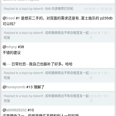
Replied to a topic by fallenff
500 内求推荐打印机
2018 年 11 月 30 日
›
@
freed
#1 是想买二手的，对双面的需求还是有..富士施乐的 p235db
可以吗？
Replied to a topic by fallenff
如何委婉表达不和合租室友一起
2018 年 7 月 1
›
日
吃饭
@
mhycy
#38
不错的建议
唉···· 日常社恐···我自己也脑补了好多。哈哈
Replied to a topic by fallenff
如何委婉表达不和合租室友一起
2018 年 7 月 1
›
日
吃饭
@
honeycomb
#13 理解了
Replied to a topic by fallenff
如何委婉表达不和合租室友一起
2018 年 7 月 1
›
日
吃饭
@
s609926202
#10
这是理由之一，但是我确实不想和别人一起吃呀