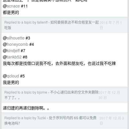
@
scnace
#11
都是男的
Replied to a topic by fallenff
如何委婉表达不和合租室友一起
2018 年 7 月 1
›
日
吃饭
@
silhouette
#3
@
honeycomb
#4
@
kindjeff
#7
@
tankb52
#8
我每次都是找借口说我不吃，去外面和朋友吃，也说过我不吃辣
@
qcloud
#5
我是男的
Replied to a topic by bjorne
不小心递归出来的空文件夹删除
2017 年 12 月
›
30 日
不了了。。
递归建的再递归删除啊。。
Replied to a topic by Tuziki
处于序列号内的 6S 都可以免费
2017 年 12 月 3
›
日
换电池吗？