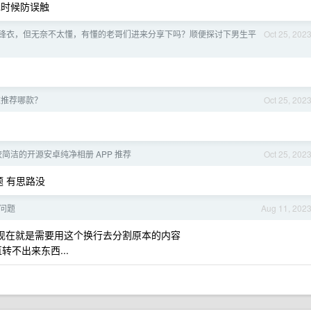
戏时候防误触
锋衣，但无奈不太懂，有懂的老哥们进来分享下吗？顺便探讨下男生平
Oct 25, 202
衣推荐哪款？
Oct 25, 202
简洁的开源安卓纯净相册 APP 推荐
Oct 25, 202
题 有思路没
问题
Aug 11, 202
, 现在就是需要用这个换行去分割原本的内容
转不出来东西...