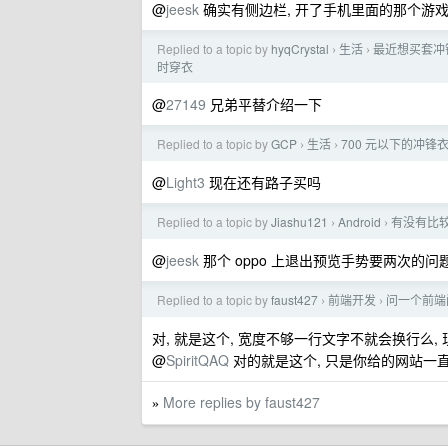
@
jeesk
确实有侧边栏, 开了手机里面的那个游
Replied to a topic by
hyqCrystal
生活
最近想买套冲
›
›
时穿衣
@
27149
兄弟平替介绍一下
Replied to a topic by
GCP
生活
700 元以下的冲锋
›
›
@
Light3
现在还有路子买吗
Replied to a topic by
Jiashu121
Android
有没有比较
›
›
@
jeesk
那个 oppo 上退出预览手势要两次的问
Replied to a topic by
faust427
前端开发
问一个前端
›
›
对, 就是这个, 宽度不够一行文字不就会换行么
@
SpiritQAQ
对的就是这个, 只是你给的网站一直
More replies by faust427
»