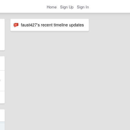
Home
Sign Up
Sign In
faust427's recent timeline updates
o