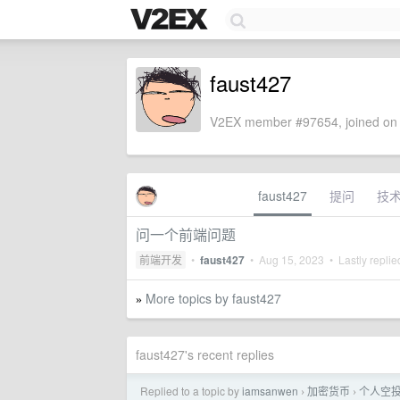
faust427
V2EX member #97654, joined on 
faust427
提问
技
问一个前端问题
前端开发
•
faust427
•
Aug 15, 2023
• Lastly repli
More topics by faust427
»
faust427's recent replies
Replied to a topic by
iamsanwen
加密货币
个人空
›
›