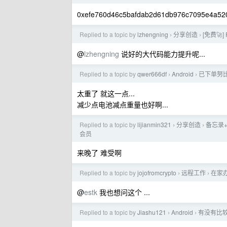
0xefe760d46c5bafdab2d61db976c7095e4a
Replied to a topic by
lzhengning
分享创造
[免费🚀]
›
›
@
lzhengning
说好的大代码能力提升呢...
Replied to a topic by
qwer666df
Android
已下单努比亚 
›
›
太重了 就这一点...
减少点电池减点重量也好啊...
Replied to a topic by
lijianmin321
分享创造
备忘录+
›
›
会员
来晚了 难受啊
Replied to a topic by
jojofromcrypto
远程工作
在家办
›
›
@
estk
我也想问这个 ...
Replied to a topic by
Jiashu121
Android
有没有比较
›
›