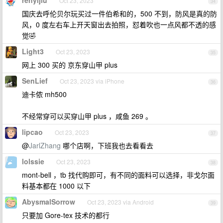
renyijiu
Oct 23, 2023
34
国庆去呼伦贝尔玩买过一件伯希和的，500 不到，防风是真的防
风，0 度左右车上开天窗出去拍照，怼着吹也一点风都不透的感
觉🤣
Light3
Oct 23, 2023
35
网上 300 买的 京东穿山甲 plus
SenLief
Oct 23, 2023 via iPhone
36
迪卡侬 mh500
不经常穿可以买穿山甲 plus ，咸鱼 269 。
lipcao
Oct 23, 2023
37
@
JarlZhang
哪个店啊，下班我也去看看去
lolssie
Oct 23, 2023
38
mont-bell ，tb 找代购即可，有不同的面料可以选择，非戈尔面
料基本都在 1000 以下
AbysmalSorrow
Oct 23, 2023 via Android
39
只要加 Gore-tex 技术的都行