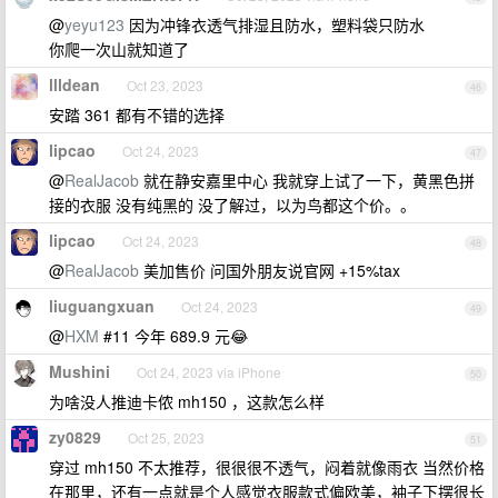
@
yeyu123
因为冲锋衣透气排湿且防水，塑料袋只防水
你爬一次山就知道了
llldean
Oct 23, 2023
46
安踏 361 都有不错的选择
lipcao
Oct 24, 2023
47
@
RealJacob
就在静安嘉里中心 我就穿上试了一下，黄黑色拼
接的衣服 没有纯黑的 没了解过，以为鸟都这个价。。
lipcao
Oct 24, 2023
48
@
RealJacob
美加售价 问国外朋友说官网 +15%tax
liuguangxuan
Oct 24, 2023
49
@
HXM
#11 今年 689.9 元😂
Mushini
Oct 24, 2023 via iPhone
50
为啥没人推迪卡侬 mh150 ，这款怎么样
zy0829
Oct 25, 2023
51
穿过 mh150 不太推荐，很很很不透气，闷着就像雨衣 当然价格
在那里，还有一点就是个人感觉衣服款式偏欧美，袖子下摆很长