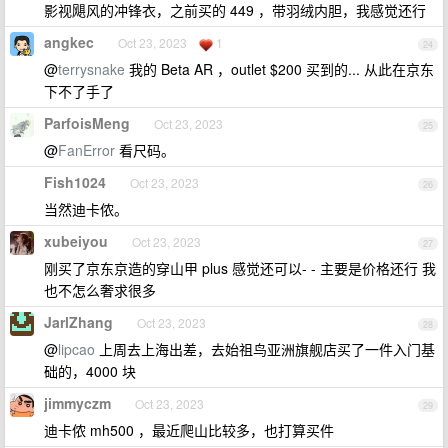
影视飓风的冲锋衣，之前买的 449 ，带羽绒内胆，我感觉还行
angkec
Oct 23, 2023
1
24
@
terrysnake
我的 Beta AR ，outlet $200 买到的... 从此在京东
下不了手了
ParfoisMeng
Oct 23, 2023
25
@
FanError
看尺码。
Fish1024
Oct 23, 2023
26
当然迪卡侬。
xubeiyou
Oct 23, 2023
27
刚买了京东京造的穿山甲 plus 感觉还可以- - 主要是价格还行 我
也不怎么奢求很多
JarlZhang
Oct 23, 2023
28
@
lipcao
上周去上海出差，去始祖鸟亚洲旗舰店买了一件入门基
础的，4000 块
jimmyczm
Oct 23, 2023
29
迪卡侬 mh500 ，最近爬山比较多，也打算买件