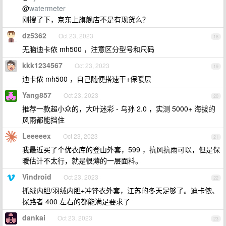
@
watermeter
刚搜了下，京东上旗舰店不是有现货么？
dz5362
Oct 23, 2023
18
无脑迪卡侬 mh500 ，注意区分型号和尺码
kkk1234567
Oct 23, 2023
19
迪卡侬 mh500 ，自己随便搭速干+保暖层
Yang857
Oct 23, 2023
20
推荐一款超小众的，大叶迷彩 - 乌孙 2.0 ，实测 5000+ 海拔的
风雨都能挡住
Leeeeex
Oct 23, 2023
21
我最近买了个优衣库的登山外套，599 ，抗风抗雨可以，但是保
暖估计不太行，就是很薄的一层面料。
Vindroid
Oct 23, 2023
22
抓绒内胆/羽绒内胆+冲锋衣外套，江苏的冬天足够了。迪卡侬、
探路者 400 左右的都能满足要求了
dankai
Oct 23, 2023
23