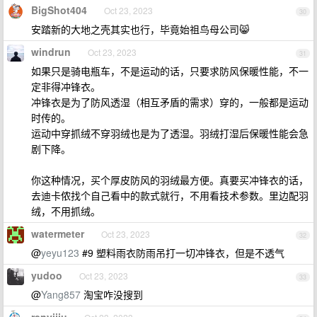
BigShot404
Oct 23, 2023
30
安踏新的大地之壳其实也行，毕竟始祖鸟母公司😸
windrun
Oct 23, 2023
31
如果只是骑电瓶车，不是运动的话，只要求防风保暖性能，不一
定非得冲锋衣。
冲锋衣是为了防风透湿（相互矛盾的需求）穿的，一般都是运动
时传的。
运动中穿抓绒不穿羽绒也是为了透湿。羽绒打湿后保暖性能会急
剧下降。
你这种情况，买个厚皮防风的羽绒最方便。真要买冲锋衣的话，
去迪卡侬找个自己看中的款式就行，不用看技术参数。里边配羽
绒，不用抓绒。
watermeter
Oct 23, 2023
32
@
yeyu123
#9 塑料雨衣防雨吊打一切冲锋衣，但是不透气
yudoo
Oct 23, 2023
33
@
Yang857
淘宝咋没搜到