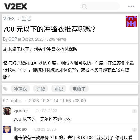
V2EX
生活
›
700 元以下的冲锋衣推荐哪款？
By
GCP
at Oct 23, 2023 · 8299 views
周末骑电瓶车，想买个冲锋衣抗风保暖
骆驼的抓绒内胆可以抗 0 度，羽绒内胆可以抗-10 度（在江苏冬季最
低也就-10 ），抓绒和羽绒该如何选择，或者不买冲锋衣直接羽绒
服？
冲锋衣
抓绒
羽绒
电瓶车
57 replies
•
2023-10-31 14:11:56 +08:00
zjuster
Oct 23, 2023
1
700 以下的，无脑推荐迪卡侬
lipcao
Oct 23, 2023
2
迪卡侬有一款原价 749 的，去年 618 500+就买到了 你可以看