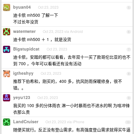
byuan04
Oct 23, 2023
5
迪卡侬 mh500 了解一下
不过长年没货
watermeter
Oct 23, 2023 via Android
6
迪卡侬 mh500 ＋ 1 ，就是没货
Bigstupidcat
Oct 23, 2023
7
迪卡侬，安踏的都可以看看，去年双十一买了款哥伦比亚的也不
到 700 ，今年可以看看还有没有活动
igtheshyy
Oct 23, 2023
8
推荐下伯希和，刚买的，400 多，抗风防雨保暖修身，很不
错。。
yeyu123
Oct 23, 2023
9
我买的 100 多的分体雨衣 淋一小时暴雨也不进水的啊 为啥冲锋
衣那么贵
LandCruiser
Oct 23, 2023 via iPhone
10
随便买就行。反正没有登山需求，有高强度登山需求就得买牛逼