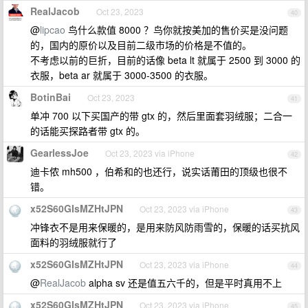
RealJacob
Oct 23, 2023
40
@
lipcao
鸟什么款值 8000 ？鸟你就按美加的售价买是没问题
的，国内的原价以及目前二级市场的价格是不值的。
不考虑以前的巨折，目前的话像 beta lt 就属于 2500 到 3000 的
衣服，beta ar 就属于 3000-3500 的衣服。
BotinBai
Oct 23, 2023
41
单冲 700 以下买国产的带 gtx 的，然后里面套羽绒服；二合一
的话能买探路者带 gtx 的。
GearlessJoe
Oct 23, 2023 via iPhone
42
迪卡侬 mh500 ，伯希和的也还行，说实话莆田的顶级也很不
错。
x52S60GIsMZHtJPN
Oct 23, 2023 via iPhone
43
冲锋衣不是用来保暖的，是用来防风防雨雪的，保暖的话买抗风
面料的羽绒服就行了
x52S60GIsMZHtJPN
Oct 23, 2023 via iPhone
44
@
RealJacob
alpha sv 还是值五六千的，但是平时真用不上
x52S60GIsMZHtJPN
Oct 23, 2023 via iPhone
45