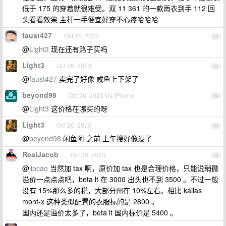
低于 175 的穿着就很难受。双 11 361 的一款雨衣到手 112 回
头看看效果 主打一手便宜好穿不心疼哈哈哈
faust427
Oct 25, 2023
52
@
Light3
现在还有路子买吗
Light3
Oct 26, 2023
53
@
faust427
卖完了好像 咸鱼上下架了
beyond98
Oct 26, 2023 via iPhone
54
@
Light3
这价格在哪买的呀
Light3
Oct 26, 2023
55
@
beyond98
闲鱼阿 之前 上午搜好像没了
RealJacob
Oct 30, 2023
56
@
lipcao
当然加 tax 啊，原价加 tax 也是合理价格，只能说稍微
溢价一点点点吧，beta lt 在 3000 出头也不到 3500 。不过一般
没有 15%那么多的税，大部分州在 10%左右。相比 kailas
mont-x 这种类似配置的衣服标的是 2800 。
国内还是溢价太多了，beta lt 国内标价是 5400 。