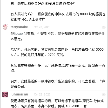
看，感觉比骆驼会好点 骆驼没买过 感觉不行
有人买过鸟吗？一直穿便宜的冲锋衣 去看鸟的 8000 块的感觉也
就那样 不知道上身咋样
terrysnake
Oct 23, 2023
3
@
lipcao
我有鸟，但是对不起，我不知道便宜的冲锋衣穿着是什
么感觉。
哈哈哈，开玩笑的，其实有机会去国外，鸟的冲锋衣也就 3000
左右。我的是好几年前，2700 买的。
其实我觉得都差不多，无非就是防风透气差一点点，版型差一点
点。
另外，安踏最近的一款冲锋衣广告还蛮多的，可以去看看。毕竟
是母公司。
luhuisicnu
Oct 23, 2023
4
使用场景只有骑电瓶车的话，可以考虑下电瓶车/摩托车 分体式
雨衣，防风防雨，本身不保暖。价钱 100~200 一套