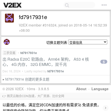
fd7917931e
V2EX member #316324, joined on 2018-05-14 16:52:39
+08:00
切换主题列表
二手交易
•
fd7917931e
出 Radxa E20C 软路由， Arm64 架构， A53 4 核
5
心， 4G 内存， 32G EMMC，双千兆
Dec 16, 2024 • Lastly replied by
fd7917931e
fd7917931e 创建的更多主题
»
© 2026 V2EX · 10ms · 3.9.8.5
About
·
Language
👉 图灵云融合CDN加速，大厂资源、比价全网
以最低的价格，满足您对CDN加速的所有需求🚀 免请求费，
›
并提供安全防护功能，仅计费正常流量💰