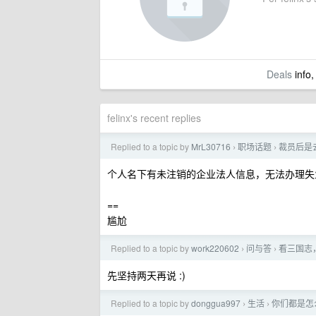
Deals
info,
felinx's recent replies
Replied to a topic by
MrL30716
职场话题
裁员后是
›
›
个人名下有未注销的企业法人信息，无法办理失
==
尴尬
Replied to a topic by
work220602
问与答
看三国志
›
›
先坚持两天再说 :)
Replied to a topic by
donggua997
生活
你们都是怎
›
›