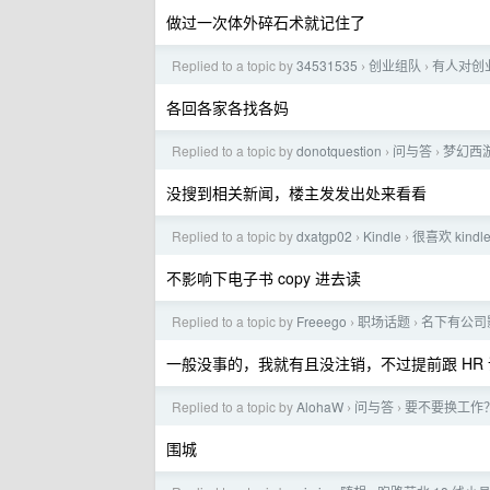
做过一次体外碎石术就记住了
Replied to a topic by
34531535
创业组队
有人对创
›
›
各回各家各找各妈
Replied to a topic by
donotquestion
问与答
梦幻西游
›
›
没搜到相关新闻，楼主发发出处来看看
Replied to a topic by
dxatgp02
Kindle
很喜欢 kin
›
›
不影响下电子书 copy 进去读
Replied to a topic by
Freeego
职场话题
名下有公司
›
›
一般没事的，我就有且没注销，不过提前跟 HR
Replied to a topic by
AlohaW
问与答
要不要换工作
›
›
围城