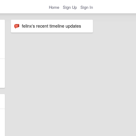
Home
Sign Up
Sign In
felinx's recent timeline updates