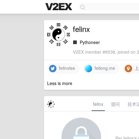
felinx
🏢
Pythoneer
V2EX member #8538, joined on 2
felinxlee
feilong.me
上
Less is more
felinx
提问
技术
Per felinx's 