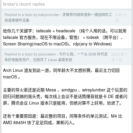
ferstar's recent replies
Replied to a topic by babymonster
求推荐内网穿透和一键组网的工
5 月 11
›
日
具或者硬件设备
给你几个关键字：tailscale + headscale （纯个人用的话，可以就用
tailscale 官方服务，现在不限设备，管饱） + todesk （跨平台）、
Screen Sharing(macOS to macOS)、rdp(any to Windows)
Replied to a topic by pauluswen
为什么我，一个从 DOS 时代走
2025 年 7
›
月 1 日
来的电脑老用户，也放弃了 Linux 桌面系统
Arch Linux 道友到此一游，同年龄大不太想折腾，最近主力切回
macOS 。
主要的导火索还是近期 Mesa 、amdgpu 、wireplumber 这个玩意的
回归问题搞的我头秃，每次线上会议不是话筒爆音就是卡 DE 或者闪
屏，腾讯会议 Linux 版本只是能用，但绝对算不上好用，劝退了。
还有个重要原因是：最近整的项目，同等条件的单元测试，M4 比
AMD 8845H 快了足足四成，果断闪人。