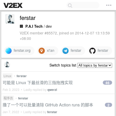
ferstar
🏢
P.A.I Tech
/ dev
V2EX member #85572, joined on 2014-12-07 13:13:59
+08:00
ferstar.org
xi'an
ferstar
ferstar
Switch topics list
Linux
•
ferstar
可能是 Linux 下最丝滑的三指拖拽实现
46
Feb 3, 2023 • Lastly replied by
qwerzl
程序员
•
ferstar
撸了一个可以批量清除 GitHub Action runs 的脚本
2
Jan 7, 2022 • Lastly replied by
ferstar