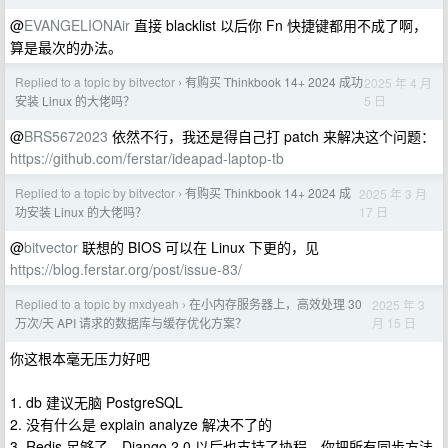
@
EVANGELIONAir
直接 blacklist 以后你 Fn 快捷键都用不成了啊，
算是最次的办法。
Replied to a topic by bitvector
有购买 Thinkbook 14+ 2024 成功
2025 年 4 月
›
5 日
安装 Linux 的大佬吗？
@
BRS5672023
依然不行，我还是得自己打 patch 来解决这个问题：
https://github.com/ferstar/ideapad-laptop-tb
Replied to a topic by bitvector
有购买 Thinkbook 14+ 2024 成
2025 年 3 月
›
17 日
功安装 Linux 的大佬吗？
@
bitvector
联想的 BIOS 可以在 Linux 下更的，见
https://blog.ferstar.org/post/issue-83/
Replied to a topic by mxdyeah
在小内存服务器上，高效处理 30
2025 年 3
›
月 15 日
万次/天 API 请求的数据库与缓存优化方案？
你这根本毫无压力好吧
1. db 建议无脑 PostgreSQL
2. 没有什么是 explain analyze 解决不了的
3. Redis 足够了，Django 2.0 以后也支持了协程，你把所有同步方法