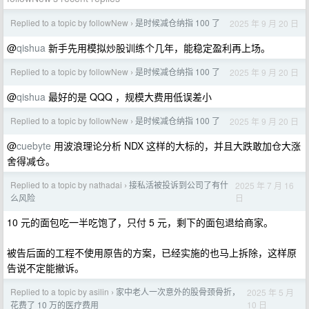
Replied to a topic by followNew
是时候减仓纳指 100 了
2025 年 9 月 20 日
›
@
qishua
新手先用模拟炒股训练个几年，能稳定盈利再上场。
Replied to a topic by followNew
是时候减仓纳指 100 了
2025 年 9 月 20 日
›
@
qishua
最好的是 QQQ ，规模大费用低误差小
Replied to a topic by followNew
是时候减仓纳指 100 了
2025 年 9 月 20 日
›
@
cuebyte
用波浪理论分析 NDX 这样的大标的，并且大跌敢加仓大涨
舍得减仓。
Replied to a topic by nathadai
接私活被投诉到公司了有什
2025 年 7 月 16
›
日
么风险
10 元的面包吃一半吃饱了，只付 5 元，剩下的面包退给商家。
被告后面的工程不使用原告的方案，已经实施的也马上拆除，这样原
告说不定能撤诉。
Replied to a topic by asilin
家中老人一次意外的股骨颈骨折，
2025 年 5 月
›
10 日
花费了 10 万的医疗费用