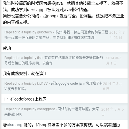
我当时投简历的时候因为想投java，就把其他技能全去掉了，效果不
错，成功拿到offer，而且被认为对java非常精通。
简历也需要分公司的，投google就要写全，投阿里，还是把不务正业
的内容都去掉。
Replied to a topic by gubotech
[杭州]寻找一位志同道合的前端工程
2015 年 7
›
月 23 日
师一起做一件互联网金融产品，靠谱创业团队期待您的加盟！
帮顶
Replied to a topic by fist
有没有在杭州滨江的能够开发微信服务
2014 年 5
›
月 1 日
号后台接口的程序员啊，求合作
我有成熟案例，就在滨江
Replied to a topic by kid177
话说 google code jam 快开始了有
2014 年 3 月
›
8 日
V 友去参加吗。
＋1 在codeforces上练习
Replied to a topic by chenggiant
面试时的一道算法题，大家
2014 年 3 月 5
›
日
来挑战下吧
@
alsotang
能的，和kmp算法差不多的方案来剪枝，可以跳着遍历