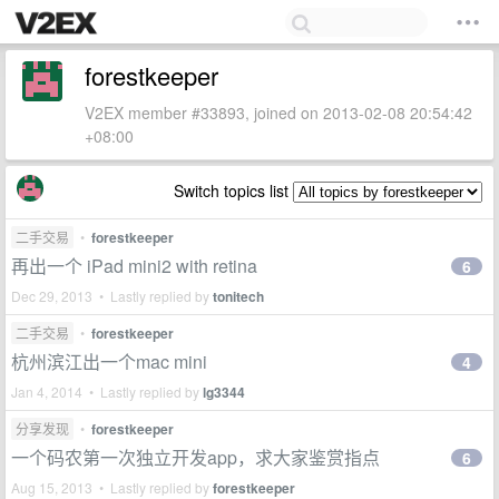
forestkeeper
V2EX member #33893, joined on 2013-02-08 20:54:42
+08:00
Switch topics list
二手交易
•
forestkeeper
再出一个 iPad mini2 with retina
6
Dec 29, 2013 • Lastly replied by
tonitech
二手交易
•
forestkeeper
杭州滨江出一个mac mini
4
Jan 4, 2014 • Lastly replied by
lg3344
分享发现
•
forestkeeper
一个码农第一次独立开发app，求大家鉴赏指点
6
Aug 15, 2013 • Lastly replied by
forestkeeper