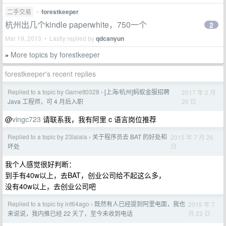
二手交易
•
forestkeeper
杭州出几个kindle paperwhite，750一个
2
Mar 19, 2013 • Lastly replied by
qdcanyun
More topics by forestkeeper
»
forestkeeper's recent replies
Replied to a topic by Garnett0328
[上海/杭州]蚂蚁金服招聘
2017 年 2 月
›
20 日
Java 工程师，可 4 月后入职
@
vingc723
请联系我，我有阿里 c 语言岗位推荐
Replied to a topic by 23lalala
关于程序员去 BAT 的好处和
2015 年 7 月 26
›
日
坏处
我个人感觉很好判断：
到手有40w以上，去BAT，创业公司给不起这么多，
没有40w以上，去创业公司吧
Replied to a topic by int64ago
既然有人已经提到阿里电面，我也
2015 年 7
›
月 23 日
来说说，我内推已经 22 天了，至今未收到电话