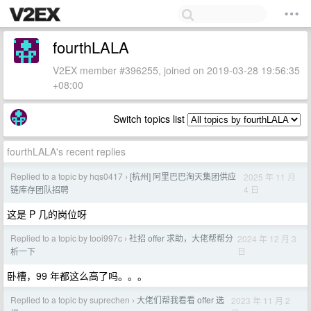
fourthLALA
V2EX member #396255, joined on 2019-03-28 19:56:35
+08:00
Switch topics list
fourthLALA's recent replies
Replied to a topic by hqs0417
[杭州] 阿里巴巴淘天集团供应
2025 年 11 月
›
4 日
链库存团队招聘
这是 P 几的岗位呀
Replied to a topic by tooi997c
社招 offer 求助，大佬帮帮分
2024 年 12 月 3
›
日
析一下
卧槽，99 年都这么高了吗。。。
Replied to a topic by suprechen
大佬们帮我看看 offer 选
2023 年 11 月 2
›