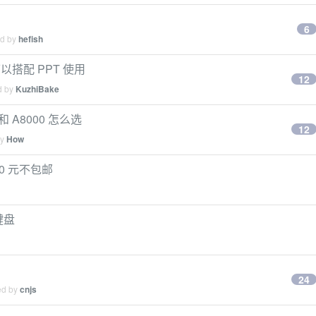
6
ed by
hefish
以搭配 PPT 使用
12
d by
KuzhiBake
 和 A8000 怎么选
12
by
How
0 元不包邮
键盘
24
ed by
cnjs