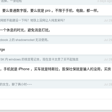
Air 出掉，一身轻松
3 days ag
多。要么普通数字版，要么就是 pro 。不限于手机、电脑，都一样。
的网就不能建设一下吗？地铁上没网让人纯发呆吗？
Jul 2
一个休息的时光，避免消息打扰。
ook 上的 shadowrocket 无法使用。
Jul 2
rge
 5K 内 windows 的核显笔记本，现在显卡太贵了买不起独显
Jul 2
ok ，手机就是 iPhone ，买车就是特斯拉，医保社保就是骗人的没用，买房
的女生，聊了俩小时~~~
Jul 2