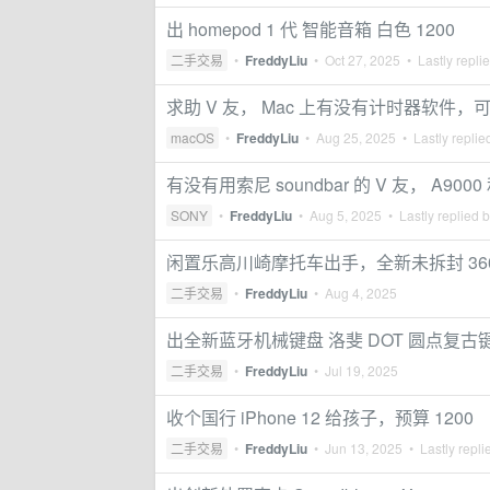
出 homepod 1 代 智能音箱 白色 1200
二手交易
•
FreddyLiu
•
Oct 27, 2025
• Lastly repli
求助 V 友， Mac 上有没有计时器软件，可
macOS
•
FreddyLiu
•
Aug 25, 2025
• Lastly replie
有没有用索尼 soundbar 的 V 友， A9000
SONY
•
FreddyLiu
•
Aug 5, 2025
• Lastly replied 
闲置乐高川崎摩托车出手，全新未拆封 36
二手交易
•
FreddyLiu
•
Aug 4, 2025
出全新蓝牙机械键盘 洛斐 DOT 圆点复古
二手交易
•
FreddyLiu
•
Jul 19, 2025
收个国行 iPhone 12 给孩子，预算 1200
二手交易
•
FreddyLiu
•
Jun 13, 2025
• Lastly repli