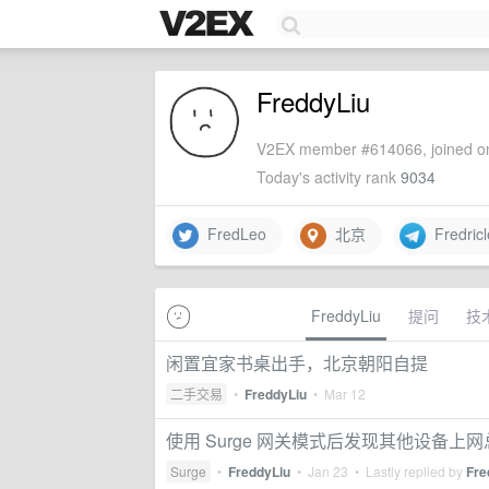
FreddyLiu
V2EX member #614066, joined on
Today's activity rank
9034
FredLeo
北京
Fredric
FreddyLiu
提问
技
闲置宜家书桌出手，北京朝阳自提
二手交易
•
FreddyLiu
•
Mar 12
使用 Surge 网关模式后发现其他设备上
Surge
•
FreddyLiu
•
Jan 23
• Lastly replied by
Fre