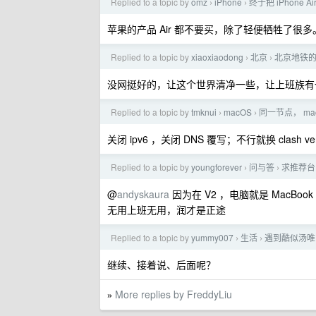
Replied to a topic by
omz
iPhone
终于把 iPhone 
›
›
苹果的产品 Air 都不要买，除了轻便牺牲了很
Replied to a topic by
xiaoxiaodong
北京
北京地铁
›
›
没网挺好的，让这个世界清净一些，让上班族有
Replied to a topic by
tmknui
macOS
同一节点， macb
›
›
关闭 ipv6 ，关闭 DNS 覆写；不行就换 clash ve
Replied to a topic by
youngforever
问与答
求推荐台
›
›
@
andyskaura
因为在 V2 ，电脑就是 MacBo
无用上班无用，润才是正途
Replied to a topic by
yummy007
生活
遇到酷似汤唯
›
›
继续、接着说、后面呢？
More replies by FreddyLiu
»