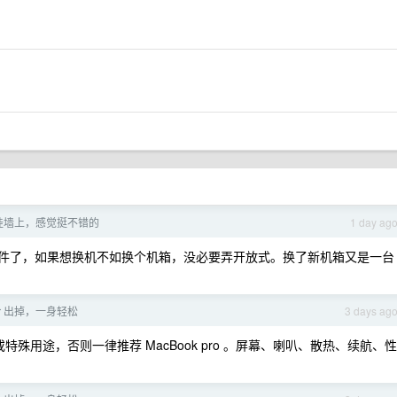
挂墙上，感觉挺不错的
1 day ag
的配件了，如果想换机不如换个机箱，没必要弄开放式。换了新机箱又是一台
Air 出掉，一身轻松
3 days ag
殊用途，否则一律推荐 MacBook pro 。屏幕、喇叭、散热、续航、性