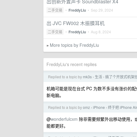
出创新外置声卡 Soundblaster X4
二手交易
•
FreddyLiu
•
Sep 29, 2024
出 JVC FW002 木振膜耳机
二手交易
•
FreddyLiu
•
Aug 8, 2024
More topics by FreddyLiu
»
FreddyLiu's recent replies
Replied to a topic by
mk3s
生活
搞了个开放式机架
›
›
机箱可能是现在台式 PC 为数不多没有涨价
新电脑。
Replied to a topic by
omz
iPhone
终于把 iPhone 
›
›
@
wonderfulcxm
除非需要频繁外出移动使用，或特
能都更好。