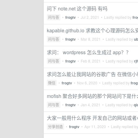
问下 note.net 这个源码 有吗
问与答
•
frogtv
•
Jul 2, 2021
• Lastly replied by
fro
kapable.github.io 求教这个心理源码
问与答
•
frogtv
•
Mar 8, 2021
• Lastly replied by
u
求问： wordpress 怎么生成过 app？？
问与答
•
frogtv
•
Feb 8, 2021
• Lastly replied by
rj
求问怎么能让我网站的谷歌广告 在微信
微信
•
frogtv
•
Nov 6, 2020
• Lastly replied by
frog
mofish 聚合好多网站的那个网站问下是
问与答
•
frogtv
•
Jan 4, 2021
• Lastly replied by
qi
大家一般用什么程序 开发自己的网站或者
分享创造
•
frogtv
•
Apr 11, 2020
• Lastly replied b