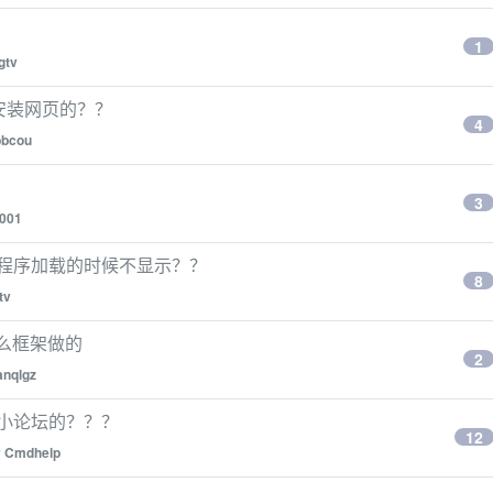
1
gtv
怎么安装网页的？？
4
bbcou
3
f001
小程序加载的时候不显示？？
8
tv
什么框架做的
2
anqlgz
小论坛的？？？
12
y
Cmdhelp