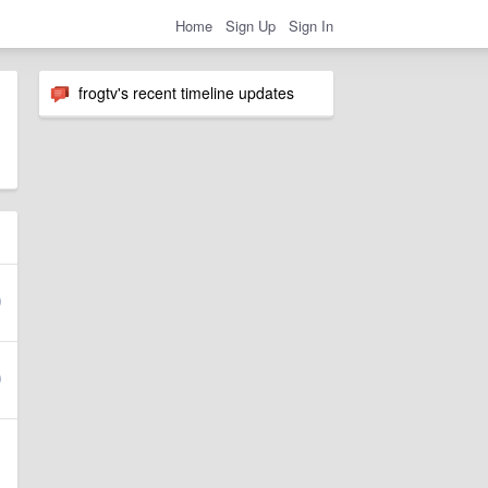
Home
Sign Up
Sign In
frogtv's recent timeline updates