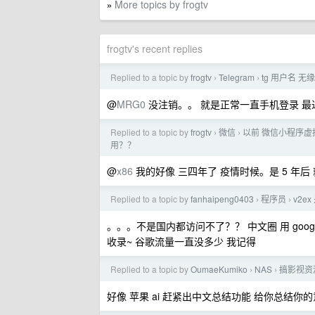
More topics by frogtv
»
frogtv's recent replies
Replied to a topic by
frogtv
Telegram
tg 用户名 
›
›
@
MRG0
没注销。。 就是正常一直手机登录 最
Replied to a topic by
frogtv
微信
以前 微信小程序虚拟支
›
›
用？？
@
x86
我的好像 三四年了 疫情时候。是 5 年
Replied to a topic by
fanhaipeng0403
程序员
v2e
›
›
。。。不是国内都访问不了？？ 中文圈 用 goog
收录~ 谷歌流量一直没多少 我记得
Replied to a topic by
OumaeKumiko
NAS
搞影视资
›
›
好像 苹果 ai 赶紧出中文总结功能 给你总结你