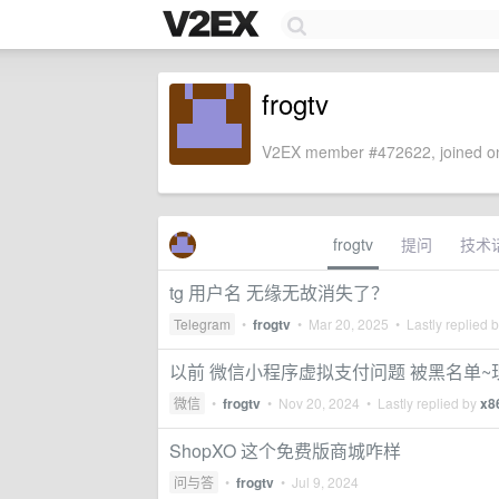
frogtv
V2EX member #472622, joined on
frogtv
提问
技术
tg 用户名 无缘无故消失了？
Telegram
•
frogtv
•
Mar 20, 2025
• Lastly replied 
以前 微信小程序虚拟支付问题 被黑名单~现在发现 
微信
•
frogtv
•
Nov 20, 2024
• Lastly replied by
x8
ShopXO 这个免费版商城咋样
问与答
•
frogtv
•
Jul 9, 2024