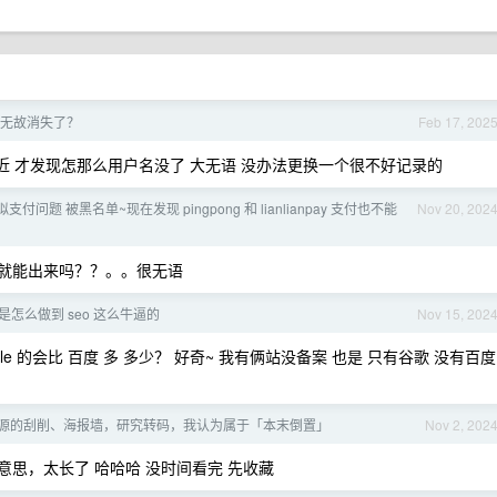
无缘无故消失了？
Feb 17, 202
近 才发现怎那么用户名没了 大无语 没办法更换一个很不好记录的
付问题 被黑名单~现在发现 pingpong 和 lianlianpay 支付也不能
Nov 20, 202
后 就能出来吗？？。。很无语
x 是怎么做到 seo 这么牛逼的
Nov 15, 202
le 的会比 百度 多 多少？ 好奇~ 我有俩站没备案 也是 只有谷歌 没有百度
源的刮削、海报墙，研究转码，我认为属于「本末倒置」
Nov 2, 202
的意思，太长了 哈哈哈 没时间看完 先收藏