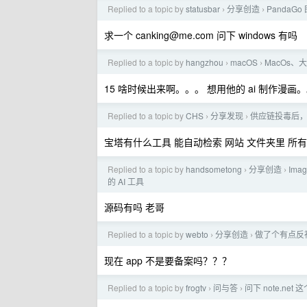
Replied to a topic by
statusbar
分享创造
PandaG
›
›
求一个
canking@me.com
问下 windows 有吗
Replied to a topic by
hangzhou
macOS
MacOs
›
›
15 啥时候出来啊。。。 想用他的 ai 制作漫画
Replied to a topic by
CHS
分享发现
供应链投毒后
›
›
宝塔有什么工具 能自动检索 网站 文件夹里 所有的
Replied to a topic by
handsometong
分享创造
Im
›
›
的 AI 工具
源码有吗 老哥
Replied to a topic by
webto
分享创造
做了个有点反社
›
›
现在 app 不是要备案吗？？？
Replied to a topic by
frogtv
问与答
问下 note.net
›
›