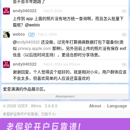
会不会半年跑路了
andy040322
Feb 5, 2024
37
上传到 app 上面的照片没有地方统一查询啊，而且怎么批量下
载呢？@webto
webto
Feb 5, 2024
OP
38
@
andy040322
还没做，过完年打算搞搞数据打包下载备份(类
似
privacy.apple.com
那种)，另外目前上传的照片没有保存 exif
信息（以后找时间支持），更适合即时分享场景。
andy040322
Feb 6, 2024 via iPhone
39
谢谢回复，个人觉得这个挺好的，就是相对小众，用户群体应该
不会太多，但喜欢简单的人应该还蛮喜欢的
爱意满满的作品展示区。
Advertisement
© 2026 V2EX · 88ms · 3.9.8.5
About
·
Language
老倔驴证券开户巨靠谱，已助千人!