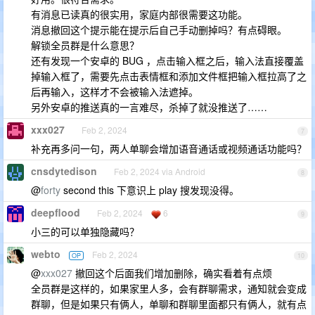
有消息已读真的很实用，家庭内部很需要这功能。
消息撤回这个提示能在提示后自己手动删掉吗？有点碍眼。
解锁全员群是什么意思？
还有发现一个安卓的 BUG ，点击输入框之后，输入法直接覆盖
掉输入框了，需要先点击表情框和添加文件框把输入框拉高了之
后再输入，这样才不会被输入法遮掉。
另外安卓的推送真的一言难尽，杀掉了就没推送了……
xxx027
Feb 2, 2024
7
补充再多问一句，两人单聊会增加语音通话或视频通话功能吗？
cnsdytedison
Feb 2, 2024 via Android
8
@
forty
second this 下意识上 play 搜发现没得。
deepflood
Feb 2, 2024
6
9
小三的可以单独隐藏吗？
webto
Feb 2, 2024
OP
10
@
xxx027
撤回这个后面我们增加删除，确实看着有点烦
全员群是这样的，如果家里人多，会有群聊需求，通知就会变成
群聊，但是如果只有俩人，单聊和群聊里面都只有俩人，就有点