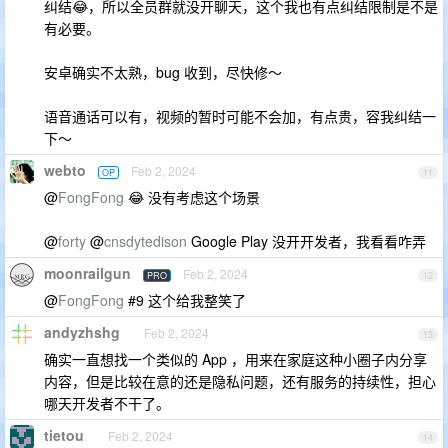
纠结😂，所以全员群就没开聊天，这个我也有点纠结限制是不是
有必要。
安卓确实不太熟，bug 收到，尽快修～
语音通话可以有，视频的暂时可能不会加，有点贵，容我纠结一
下～
webto
Feb 2, 2024
OP
11
@
FongFong
😂 没有考虑这个场景
@
forty
@
cnsdytedison
Google Play 没开开发者，我看看咋弄
moonrailgun
Feb 2, 2024
PRO
12
@
FongFong
#9 这个给我整笑了
andyzhshg
Feb 2, 2024
13
确实一直想找一个类似的 App ，用来在家庭这种小圈子内分享
内容，但是比较在意的还是隐私问题，还有服务的持续性，担心
哪天开发者不干了。
tietou
Feb 2, 2024
14