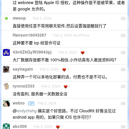
过 webview 登陆 Apple ID 授权，这种操作是不是被苹果，或者
是 google 允许的。
meeop
Feb 2, 2024
23
直接使用任意不常用聊天软件,然后设置强提醒就行了
Hanson16043287
Feb 2, 2024 via iPhone
24
这种要不要 icp 经营许可证
43n5Z6GyW39943pj
Feb 2, 2024
1
25
大厂数据存放都不敢 100%相信,小作坊真有人敢放资料吗?
sayitagain
Feb 2, 2024
1
26
这种弄一个可以本地化部署的话，付费也不是不可以。
tyrone2333
Feb 2, 2024
1
27
没有盈利, 服务器一关数据全没
webto
Feb 2, 2024
OP
28
@
andyzhshg
确实是个好思路，不过 CloudKit 好像没见过
android app 用的，如果只做 iOS 也许可行？
abc500
Feb 2, 2024
1
29