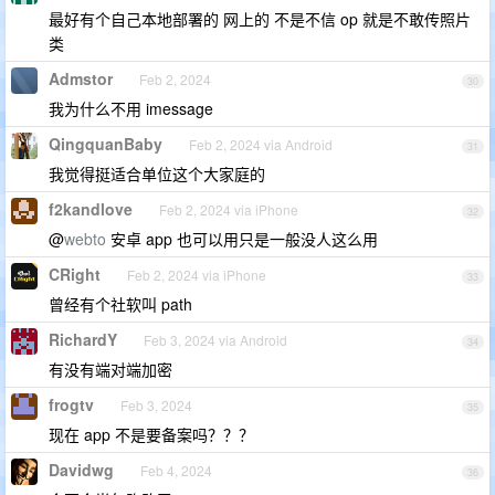
最好有个自己本地部署的 网上的 不是不信 op 就是不敢传照片
类
Admstor
Feb 2, 2024
30
我为什么不用 imessage
QingquanBaby
Feb 2, 2024 via Android
31
我觉得挺适合单位这个大家庭的
f2kandlove
Feb 2, 2024 via iPhone
32
@
webto
安卓 app 也可以用只是一般没人这么用
CRight
Feb 2, 2024 via iPhone
33
曾经有个社软叫 path
RichardY
Feb 3, 2024 via Android
34
有没有端对端加密
frogtv
Feb 3, 2024
35
现在 app 不是要备案吗？？？
Davidwg
Feb 4, 2024
36