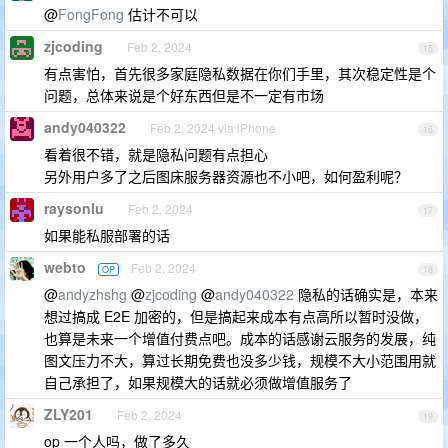
@
FongFong
估计不可以
zjcoding
Feb 2, 2024
15
有点害怕，首先很多家庭隐私数据在你们手里，其次稳定性是个
问题，总体来说是个好东西但是不一定有市场
andy040322
Feb 2, 2024 via iPhone
16
看着很不错，就是隐私问题有点担心
另外用户多了之后图床服务器资源也不小吧，如何盈利呢？
raysonlu
Feb 2, 2024
17
如果能私服部署的话
webto
Feb 2, 2024
OP
18
@
andyzhshg
@
zjcoding
@
andy040322
隐私的话确实是，本来
想过搞成 E2E 加密的，但是搞起来成本有点高所以暂时没做，
也算是未来一个增值付费点吧。成本的话感谢云服务的发展，纯
图文压力不大，算过长期免费也没多少钱，规模不大小范围用就
自己承担了，如果规模大的话就必须做增值服务了
ZLY201
Feb 2, 2024
19
op 一个人吗，做了多久