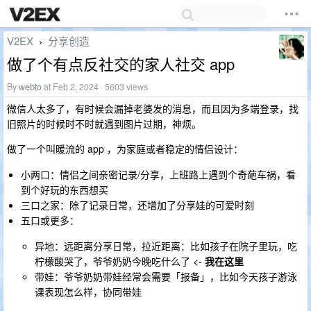
V2EX
分享创造
›
做了个有点反社交的家人社交 app
By
webto
at Feb 2, 2024 · 5603 views
微信人太多了，有时候会漏掉老婆发的消息，而且因为多端登录，找
旧照片的时候时不时就遇到图片过期，神烦。
做了一个叫暖流的 app ，为家庭或者稳定的情侣设计：
小两口：情侣之间亲密记录/分享，上班路上遇到个奇葩车祸，看
到个好玩的东西想买
三口之家：除了记录日常，还增加了分享娃的可爱时刻
五口或更多：
异地：远距离分享日常，拉近距离：比如孩子在院子里玩，吃
柠檬酸哭了，爷爷奶奶今晚吃什么了 <-
我在这里
带娃：爷爷奶奶带娃经常会需要「报备」，比如今天孩子游泳
课表现怎么样，协同带娃