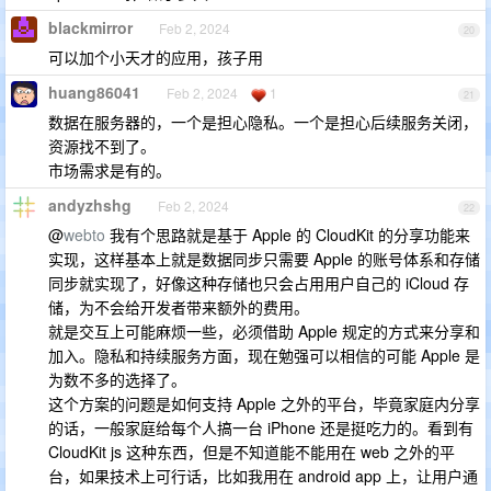
blackmirror
Feb 2, 2024
20
可以加个小天才的应用，孩子用
huang86041
Feb 2, 2024
1
21
数据在服务器的，一个是担心隐私。一个是担心后续服务关闭，
资源找不到了。
市场需求是有的。
andyzhshg
Feb 2, 2024
22
@
webto
我有个思路就是基于 Apple 的 CloudKit 的分享功能来
实现，这样基本上就是数据同步只需要 Apple 的账号体系和存储
同步就实现了，好像这种存储也只会占用用户自己的 iCloud 存
储，为不会给开发者带来额外的费用。
就是交互上可能麻烦一些，必须借助 Apple 规定的方式来分享和
加入。隐私和持续服务方面，现在勉强可以相信的可能 Apple 是
为数不多的选择了。
这个方案的问题是如何支持 Apple 之外的平台，毕竟家庭内分享
的话，一般家庭给每个人搞一台 iPhone 还是挺吃力的。看到有
CloudKit js 这种东西，但是不知道能不能用在 web 之外的平
台，如果技术上可行话，比如我用在 android app 上，让用户通