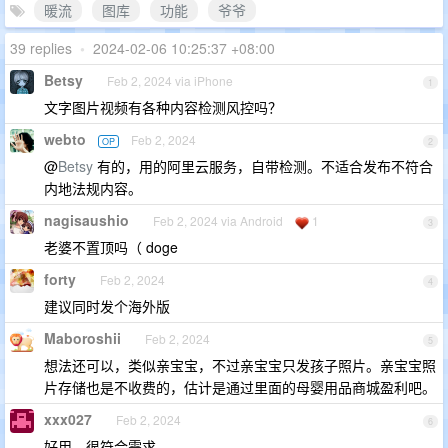
暖流
图库
功能
爷爷
39 replies
•
2024-02-06 10:25:37 +08:00
Betsy
Feb 2, 2024 via iPhone
1
文字图片视频有各种内容检测风控吗？
webto
Feb 2, 2024
OP
2
@
Betsy
有的，用的阿里云服务，自带检测。不适合发布不符合
内地法规内容。
nagisaushio
Feb 2, 2024 via Android
1
3
老婆不置顶吗（ doge
forty
Feb 2, 2024
4
建议同时发个海外版
Maboroshii
Feb 2, 2024
5
想法还可以，类似亲宝宝，不过亲宝宝只发孩子照片。亲宝宝照
片存储也是不收费的，估计是通过里面的母婴用品商城盈利吧。
xxx027
Feb 2, 2024
6
好用。很符合需求。