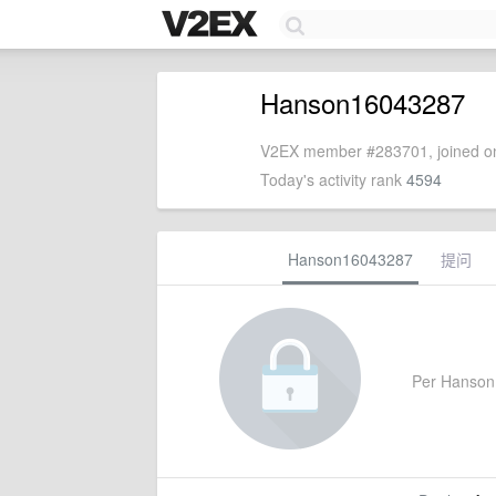
Hanson16043287
V2EX member #283701, joined on
Today's activity rank
4594
Hanson16043287
提问
Per Hanson16