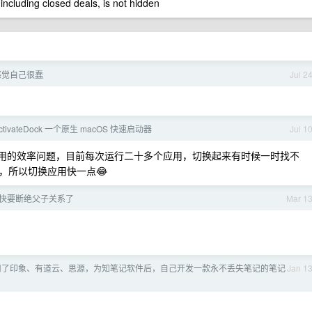
 including closed deals, is not hidden
感觉自己很蠢
Jul 2
ctivateDock 一个原生 macOS 快速启动器
Jul 1
用的效率问题，目前每次运行二十多个应用，切换起来有时候一时找不
，所以切换应用快一点😂
快要断绝父子关系了
Mar 1
用了印象、有道云、思源，为知笔记软件后，自己开发一款永不丢失笔记的笔记
Jan 1