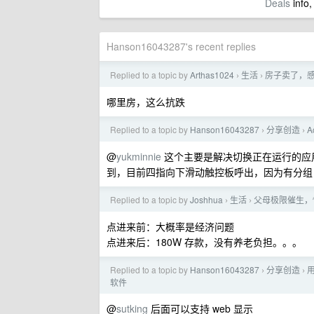
Deals
info,
Hanson16043287's recent replies
Replied to a topic by
Arthas1024
生活
房子卖了，
›
›
哪里房，这么抗跌
Replied to a topic by
Hanson16043287
分享创造
A
›
›
@
yukminnie
这个主要是解决切换正在运行的应
到，目前四指向下滑动触控板呼出，因为有分组
Replied to a topic by
Joshhua
生活
父母极限催生，
›
›
点进来前：大概率是经济问题
点进来后：180W 存款，没有养老负担。。。
Replied to a topic by
Hanson16043287
分享创造
›
›
软件
@
sutking
后面可以支持 web 显示