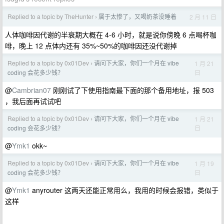
Replied to a topic by TheHunter
属于太惨了，又喝奶茶没睡着
2 月 11 日
›
人体咖啡因代谢的半衰期大概在 4-6 小时，就是说你傍晚 6 点喝杯咖
啡，晚上 12 点体内还有 35%~50%的咖啡因还没代谢掉
Replied to a topic by 0x01Dev
请问下大家，你们一个月在 vibe
1 月 21
›
日
coding 会花多少钱？
@
Cambrian07
刚刚试了下使用指南最下面的那个备用地址，报 503
，我后面再试试吧
Replied to a topic by 0x01Dev
请问下大家，你们一个月在 vibe
1 月 21
›
日
coding 会花多少钱？
@
Ymk1
okk~
Replied to a topic by 0x01Dev
请问下大家，你们一个月在 vibe
1 月 19
›
日
coding 会花多少钱？
@
Ymk1
anyrouter 这两天还能正常用么，我用的时候会报错，类似于
这样
---------------------------------