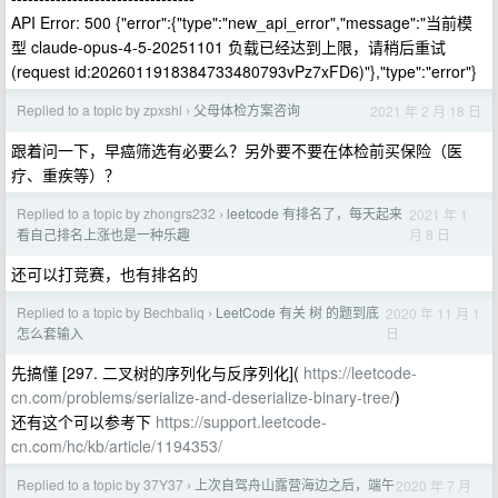
API Error: 500 {"error":{"type":"new_api_error","message":"当前模
型 claude-opus-4-5-20251101 负载已经达到上限，请稍后重试
(request id:2026011918384733480793vPz7xFD6)"},"type":"error"}
Replied to a topic by zpxshl
父母体检方案咨询
2021 年 2 月 18 日
›
跟着问一下，早癌筛选有必要么？另外要不要在体检前买保险（医
疗、重疾等）？
Replied to a topic by zhongrs232
leetcode 有排名了，每天起来
2021 年 1
›
月 8 日
看自己排名上涨也是一种乐趣
还可以打竞赛，也有排名的
Replied to a topic by Bechbaliq
LeetCode 有关 树 的题到底
2020 年 11 月 1
›
日
怎么套输入
先搞懂 [297. 二叉树的序列化与反序列化](
https://leetcode-
cn.com/problems/serialize-and-deserialize-binary-tree/
)
还有这个可以参考下
https://support.leetcode-
cn.com/hc/kb/article/1194353/
Replied to a topic by 37Y37
上次自驾舟山露营海边之后，端午
2020 年 7 月
›