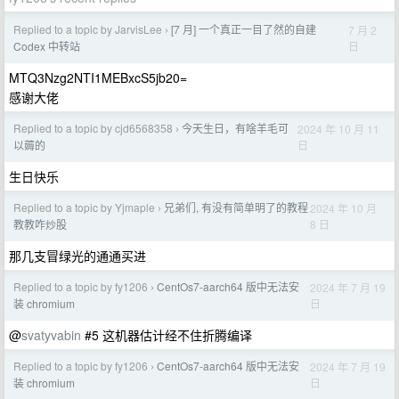
Replied to a topic by JarvisLee
[7 月] 一个真正一目了然的自建
7 月 2
›
日
Codex 中转站
MTQ3Nzg2NTI1MEBxcS5jb20=
感谢大佬
Replied to a topic by cjd6568358
今天生日，有啥羊毛可
2024 年 10 月 11
›
日
以薅的
生日快乐
Replied to a topic by Yjmaple
兄弟们, 有没有简单明了的教程
2024 年 10 月
›
8 日
教教咋炒股
那几支冒绿光的通通买进
Replied to a topic by fy1206
CentOs7-aarch64 版中无法安
2024 年 7 月 19
›
日
装 chromium
@
svatyvabin
#5 这机器估计经不住折腾编译
Replied to a topic by fy1206
CentOs7-aarch64 版中无法安
2024 年 7 月 19
›
日
装 chromium