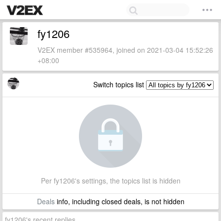
fy1206
V2EX member #535964, joined on 2021-03-04 15:52:26
+08:00
Switch topics list
Per fy1206's settings, the topics list is hidden
Deals
info, including closed deals, is not hidden
fy1206's recent replies