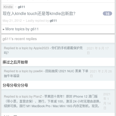
Kindle
•
g611
现在入kindle touch还是等kindle出新款？
16
May 21, 2012 • Lastly replied by
g611
More topics by g611
»
g611's recent replies
Replied to a topic by Apple2023
你们的手机都戴保护壳
2021 年 9 月 17
›
日
吗？
摔过之后开始带
Replied to a topic by psw84
回贴抽奖! 2021 NUC 黑果 下单
2021 年 2 月 26
›
日
抽牛年福袋
分母分母分分母
2021
Replied to a topic by PlanZ
苹果团十周年！原封 iPhone 12 澳门版
›
年 1
（带小票，直营店保）、港行，下单减 100，激活 24 小时无理由退换，
月 14
绿屏可换。国行 M1 MacBook Pro / Mac Mini 16G 内存定制机，现货。
日