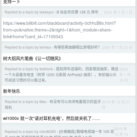
支持一下
Replied to a topic by leekayui
B 站会员优惠 128 元 两年
2021 年 1 月 1 日
›
https://www.bilibili.com/blackboard/activity-0cfrhcB8x.html?
from=pc&native.theme=2&night=1&from_module=share-
link#/home?card_id=17109343
Replied to a topic by leimao
有哪些歌曲翻唱比原唱好听？
2020 年 7 月 23 日
›
树大招风片尾曲《让一切随风》
Replied to a topic by fedfrank
提前拜年送福利，回复楼层抽奖，赠送
2020
›
年 1 月
一个大容量充电宝（附带 1200 元新款 AirPods2 抽奖）。有前端公众
19 日
号阅读习惯的可以看过来。
新年快乐
Replied to a topic by Mac
有没有可以关闭电量提示的蓝牙
2019 年 12 月 21
›
日
耳机
wi1000x 就一次“请对耳机充电”，然后就关机了……
2019 年
Replied to a topic by mtmt6080
[价格触底] 酷喵电视端一年 105 官
›
12 月 14