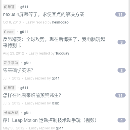
问与答
•
g611
nexus 4屏幕碎了，求便宜点的解决方案
11
Oct 8, 2013 • Lastly replied by
heimodao
Steam
•
g611
反恐精英：全球攻势，现在后悔买了，我电脑玩起
3
来特别卡
Aug 23, 2012 • Lastly replied by
Tuccuay
新手求助
•
g611
零基础学英语？
3
Jul 7, 2012 • Lastly replied by
g611
问与答
•
g611
怎样在地震来临前预警逃生？
11
Jul 2, 2012 • Lastly replied by
fcitx
分享发现
•
g611
酷！Leap Motion 运动控制技术动手玩（视频）
4
May 30, 2012 • Lastly replied by
g611