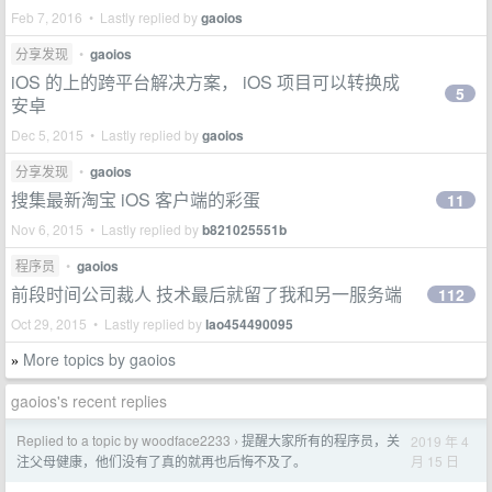
Feb 7, 2016 • Lastly replied by
gaoios
分享发现
•
gaoios
iOS 的上的跨平台解决方案， iOS 项目可以转换成
5
安卓
Dec 5, 2015 • Lastly replied by
gaoios
分享发现
•
gaoios
搜集最新淘宝 iOS 客户端的彩蛋
11
Nov 6, 2015 • Lastly replied by
b821025551b
程序员
•
gaoios
前段时间公司裁人 技术最后就留了我和另一服务端
112
Oct 29, 2015 • Lastly replied by
lao454490095
More topics by gaoios
»
gaoios's recent replies
Replied to a topic by woodface2233
提醒大家所有的程序员，关
2019 年 4
›
月 15 日
注父母健康，他们没有了真的就再也后悔不及了。