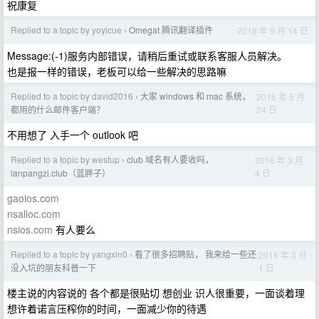
祝康复
Replied to a topic by yoyicue
Omegat 腾讯翻译插件
2018 年 9 月 14 日
›
Message:(-1)服务内部错误，请稍后重试或联系客服人员解决。
也是报一样的错误，老板可以给一些解决的思路嘛
Replied to a topic by david2016
大家 windows 和 mac 系统，
2016 年 5 月
›
24 日
都用的什么邮件客户端？
不用想了 入手一个 outlook 吧
Replied to a topic by westup
club 域名有人要收吗，
2016 年 3 月
›
4 日
lanpangzi.club（蓝胖子）
gaoios.com
nsalloc.com
nsios.com
有人要么
Replied to a topic by yangxin0
看了很多招聘贴， 我来给一些还
2016 年 3 月
›
1 日
没入坑的朋友科普一下
楼主说的内容说的 各个都是很贴切 想创业 识人很重要，一面谈着理
想许着诺言压榨你的时间，一面减少你的待遇