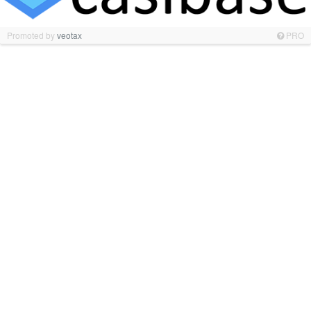
Promoted by
veotax
PRO