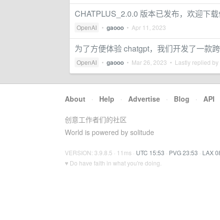
CHATPLUS_2.0.0 版本已发布，欢迎下
OpenAI
•
gaooo
•
Apr 11, 2023
为了方便体验 chatgpt，我们开发了一款跨
OpenAI
•
gaooo
•
Mar 26, 2023
• Lastly replied by
About
·
Help
·
Advertise
·
Blog
·
API
创意工作者们的社区
World is powered by solitude
VERSION: 3.9.8.5 · 11ms ·
UTC 15:53
·
PVG 23:53
·
LAX 0
♥ Do have faith in what you're doing.