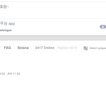
载体验~
平台 app
3
shenguo
·
FAQ
·
Solana
·
2417 Online
Highest 6679
·
Select Langua
8:53
·
JFK 11:53