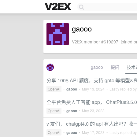
gaooo
V2EX member #619297, joined on
gaooo
提问
技术
分享 100$ API 额度，支持 gpt4 等模型
OpenAI
•
gaooo
•
May 13, 2024
• Lastly replied b
全平台免费人工智能 app， ChatPlus3
OpenAI
•
gaooo
•
May 23, 2023
v 友们， chatgpt4.0 的 api 有人出吗？收
OpenAI
•
gaooo
•
May 17, 2023
• Lastly replied b