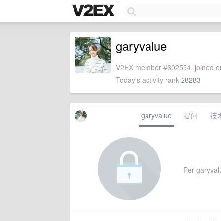
garyvalue
V2EX member #602554, joined on
Today's activity rank
28283
garyvalue
提问
技
Per garyvalu