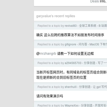
Deals
info,
garyvalue's recent replies
Replied to a topic by
revival83
全球工单系统
B 站
›
›
确实 这么拉跨的推荐算法不如按发布时间排序
Replied to a topic by
gitignore
问与答
MacOS 
›
›
@
mrzhangrb
请教一下如何设置无边框
Replied to a topic by
a294565703
分享创造
写了一
›
›
当新开标签网页时，有同域名的标签页组合到新
现在是把新的合到旧标签页的位置
Replied to a topic by
shenhuili
分享创造
让 gpt
›
›
请问有效果演示吗
Replied to a topic by
WayneXxx
分享创造
开发时长一
›
›