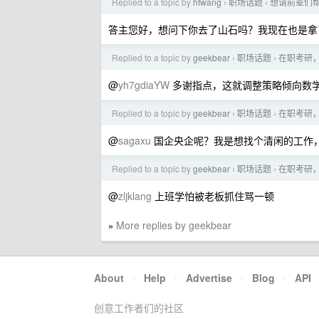
Replied to a topic by
hfwang
职场话题
想请前辈们帮我
›
›
答主您好，想问下你去了山石吗？我现在也是拿了
Replied to a topic by
geekbear
职场话题
在职考研
›
›
@
yh7gdiaYW
多谢指点，这就调整策略倾向数
Replied to a topic by
geekbear
职场话题
在职考研
›
›
@
sagaxu
国企央企呢？我是想找个清闲的工作，然后 
Replied to a topic by
geekbear
职场话题
在职考研
›
›
@
zljklang
上班学怕被老板抓住骂一顿
More replies by geekbear
»
About
·
Help
·
Advertise
·
Blog
·
API
创意工作者们的社区