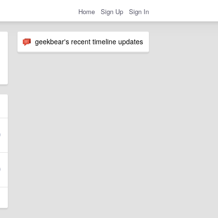
Home
Sign Up
Sign In
geekbear's recent timeline updates