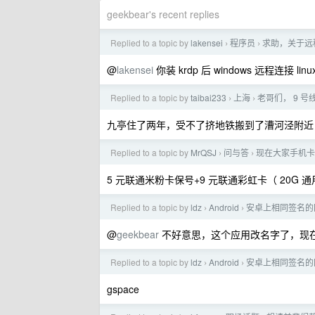
geekbear's recent replies
Replied to a topic by
lakensei
程序员
求助，关于远程
›
›
@
lakensei
你装 krdp 后 windows 远程连接 
Replied to a topic by
taibai233
上海
老哥们， 9 
›
›
九亭住了两年，受不了挤地铁搬到了漕河泾附近
Replied to a topic by
MrQSJ
问与答
现在大家手机卡
›
›
5 元联通米粉卡保号+9 元联通彩虹卡（ 20G 
Replied to a topic by
ldz
Android
安卓上相同签名的国
›
›
@
geekbear
不好意思，这个应用改名字了，现在叫 
Replied to a topic by
ldz
Android
安卓上相同签名的国
›
›
gspace