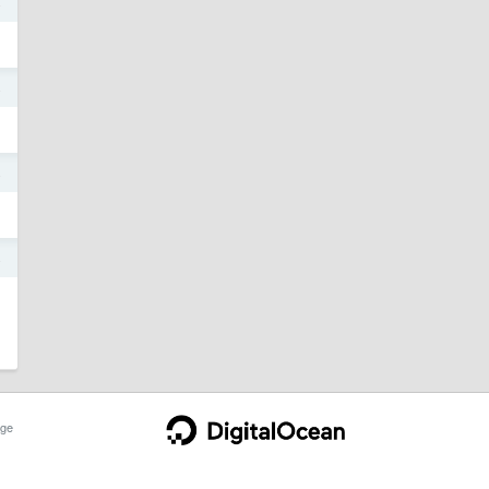
4
4
4
4
ge