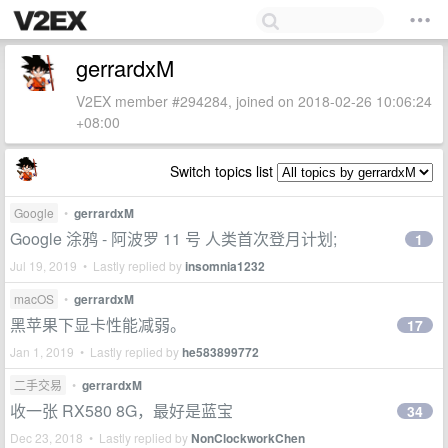
gerrardxM
V2EX member #294284, joined on 2018-02-26 10:06:24
+08:00
Switch topics list
Google
•
gerrardxM
Google 涂鸦 - 阿波罗 11 号 人类首次登月计划;
1
Jul 19, 2019 • Lastly replied by
insomnia1232
macOS
•
gerrardxM
黑苹果下显卡性能减弱。
17
Jan 1, 2019 • Lastly replied by
he583899772
二手交易
•
gerrardxM
收一张 RX580 8G，最好是蓝宝
34
Dec 23, 2018 • Lastly replied by
NonClockworkChen