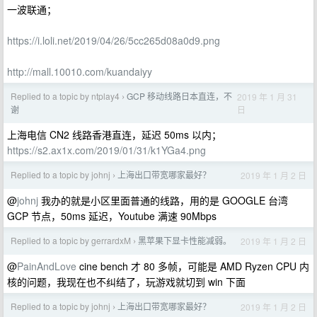
一波联通；
https://i.loli.net/2019/04/26/5cc265d08a0d9.png
http://mall.10010.com/kuandaiyy
Replied to a topic by ntplay4
GCP 移动线路日本直连，不
2019 年 1 月 31
›
日
谢
上海电信 CN2 线路香港直连，延迟 50ms 以内；
https://s2.ax1x.com/2019/01/31/k1YGa4.png
Replied to a topic by johnj
上海出口带宽哪家最好？
2019 年 1 月 2 日
›
@
johnj
我办的就是小区里面普通的线路，用的是 GOOGLE 台湾
GCP 节点，50ms 延迟，Youtube 满速 90Mbps
Replied to a topic by gerrardxM
黑苹果下显卡性能减弱。
2019 年 1 月 2 日
›
@
PainAndLove
cine bench 才 80 多帧，可能是 AMD Ryzen CPU 内
核的问题，我现在也不纠结了，玩游戏就切到 win 下面
Replied to a topic by johnj
上海出口带宽哪家最好？
2019 年 1 月 2 日
›