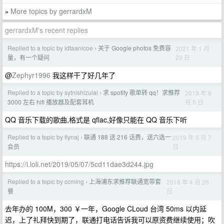
More topics by gerrardxM
»
gerrardxM's recent replies
Replied to a topic by idtaanlcoe
关于 Google photos 免费容
2021 年 1 月
›
23 日
量，有一个疑问
@
Zephyr1996
我这样干了好几年了
Replied to a topic by sytnishizuiai
求 spotify 歌单转 qq！求推荐
2019 年 8
›
月 5 日
3000 左右 hifi 播放器及配套耳机
QQ 音乐下载的歌曲,格式是 qflac,好像只能在 QQ 音乐下听
Replied to a topic by flynaj
联通 188 送 216 话费，送六选一
2019 年 5 月 7
›
日
会员
https://i.loli.net/2019/05/07/5cd11dae3d244.jpg
Replied to a topic by ccming
上海浦东求推荐联通宽带套
2019 年 4 月 26
›
日
餐
去年办的 100M，300 ￥一年，Google CLoud 台湾 50ms 以内延
迟，上了礼拜快到期了，联通打电话告诉我可以原资费继续使用；吹