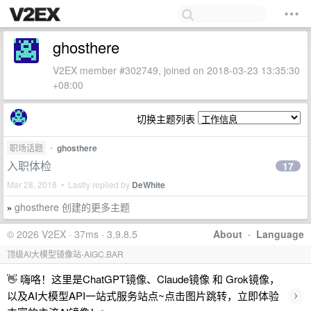
ghosthere
V2EX member #302749, joined on 2018-03-23 13:35:30
+08:00
切换主题列表
职场话题
•
ghosthere
入职体检
17
Mar 28, 2018 • Lastly replied by
DeWhite
ghosthere 创建的更多主题
»
© 2026 V2EX · 37ms · 3.9.8.5
About
·
Language
顶级AI大模型镜像站-AIGC.BAR
👋 嗨咯！这里是ChatGPT镜像、Claude镜像 和 Grok镜像，
›
以及AI大模型API一站式服务站点~点击图片跳转，立即体验