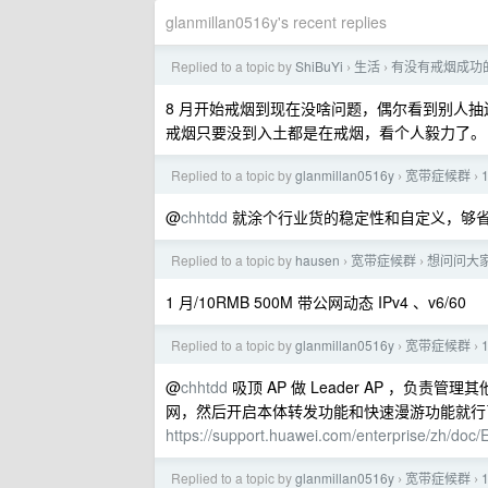
glanmillan0516y's recent replies
Replied to a topic by
ShiBuYi
生活
有没有戒烟成功
›
›
8 月开始戒烟到现在没啥问题，偶尔看到别人
戒烟只要没到入土都是在戒烟，看个人毅力了。
Replied to a topic by
glanmillan0516y
宽带症候群
›
›
@
chhtdd
就涂个行业货的稳定性和自定义，够省事
Replied to a topic by
hausen
宽带症候群
想问问大
›
›
1 月/10RMB 500M 带公网动态 IPv4 、v6/60
Replied to a topic by
glanmillan0516y
宽带症候群
›
›
@
chhtdd
吸顶 AP 做 Leader AP ，负责管理其
网，然后开启本体转发功能和快速漫游功能就行
https://support.huawei.com/enterprise/zh/d
Replied to a topic by
glanmillan0516y
宽带症候群
›
›