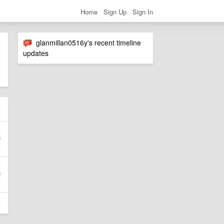
Home
Sign Up
Sign In
glanmillan0516y's recent timeline
updates