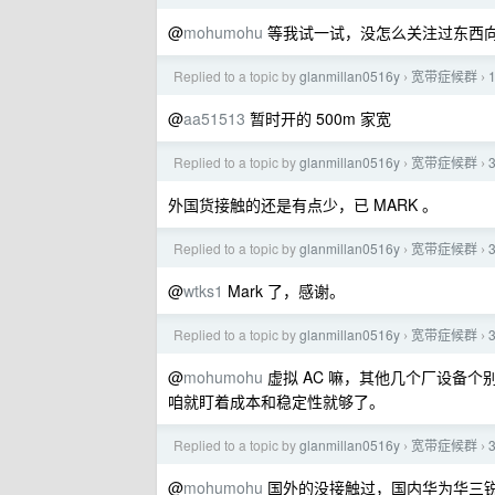
@
mohumohu
等我试一试，没怎么关注过东西
Replied to a topic by
glanmillan0516y
宽带症候群
›
›
@
aa51513
暂时开的 500m 家宽
Replied to a topic by
glanmillan0516y
宽带症候群
›
›
外国货接触的还是有点少，已 MARK 。
Replied to a topic by
glanmillan0516y
宽带症候群
›
›
@
wtks1
Mark 了，感谢。
Replied to a topic by
glanmillan0516y
宽带症候群
›
›
@
mohumohu
虚拟 AC 嘛，其他几个厂设备个
咱就盯着成本和稳定性就够了。
Replied to a topic by
glanmillan0516y
宽带症候群
›
›
@
mohumohu
国外的没接触过，国内华为华三