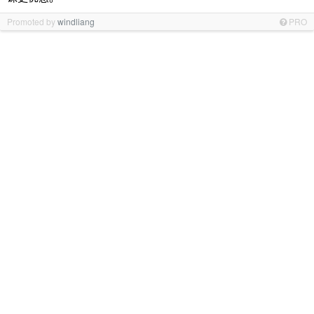
Promoted by
windliang
PRO