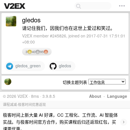
gledos
请记住我们，因我们也在这世上爱过和笑过。
V2EX member #245826, joined on 2017-07-31 17:51:01
+08:00
3
40
95
gledos_green
gledos
切换主题列表
© 2026 V2EX · 8ms · 3.9.8.5
About
·
Language
课程减减-极客时间优惠返现
极客时间上新大量 AI 好课，CC 工程化、工作流、AI 智能体
›
实战。与极客时间官方合作，购买课程后归还返现红包，买
课更优惠。