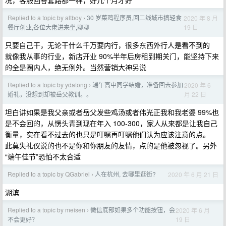
况，客服回答套路都一样，好几个月才好
Replied to a topic by altboy
30 岁菜鸡程序员,回二线城市搞轻食
2020 年 8 月
›
19 日
餐厅创业,各位大佬进来坐,聊聊
只要自己干，无论干什么千万要内行，很多东西外行人是看不到的
就像我从事的行业，新店开业 90%半年后房租到期关门，能坚持下来
的全是圈内人，绝无例外。当然营销大神另说
Replied to a topic by ydatong
端午高中同学结婚，准备回去参加
2020 年 6
›
月 22 日
婚礼，没想到却被岳父教训。。
坦白讲如果是我父亲或者岳父发些鸡汤或者伟光正我和我老婆 99%也
是不会回的，从愣头青到现在年入 100-300，家人从来都是让我自己
衡量，实在看不过去的也只是叮嘱再叮嘱他们认为应该注意的点。
此莫失礼仪说的也不是你和你朋友的友情，点的是他被忽视了。另外
“端午佳节”恐怕不太合适
Replied to a topic by QGabriel
人在杭州, 去哪里逛街?
2020 年 6 月 21 日
›
湖滨
Replied to a topic by meisen
微信底部如果多个功能按钮，会
2020 年 6 月
›
19 日
不会更好？