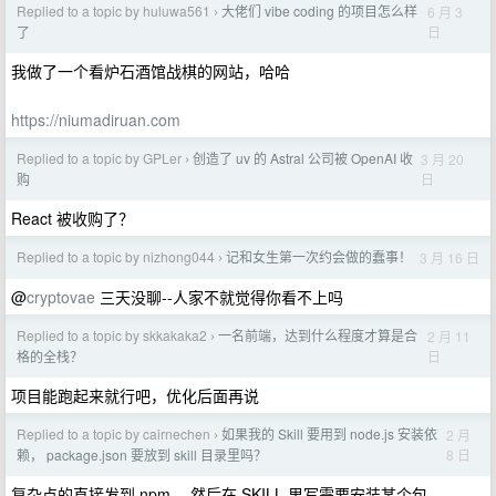
Replied to a topic by huluwa561
大佬们 vibe coding 的项目怎么样
6 月 3
›
日
了
我做了一个看炉石酒馆战棋的网站，哈哈
https://niumadiruan.com
Replied to a topic by GPLer
创造了 uv 的 Astral 公司被 OpenAI 收
3 月 20
›
日
购
React 被收购了？
Replied to a topic by nizhong044
记和女生第一次约会做的蠢事！
3 月 16 日
›
@
cryptovae
三天没聊--人家不就觉得你看不上吗
Replied to a topic by skkakaka2
一名前端，达到什么程度才算是合
2 月 11
›
日
格的全栈？
项目能跑起来就行吧，优化后面再说
Replied to a topic by cairnechen
如果我的 Skill 要用到 node.js 安装依
2 月
›
8 日
赖， package.json 要放到 skill 目录里吗？
复杂点的直接发到 npm ，然后在 SKILL 里写需要安装某个包