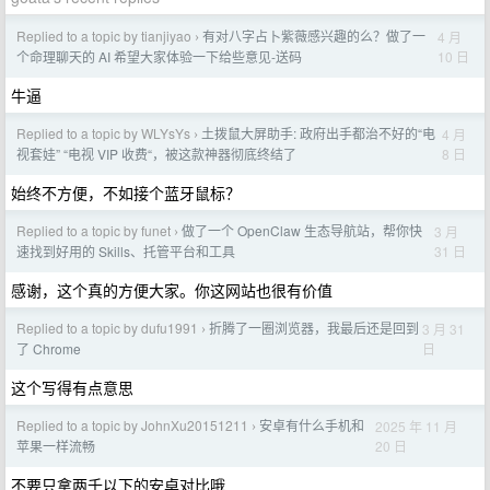
Replied to a topic by tianjiyao
有对八字占卜紫薇感兴趣的么？做了一
4 月
›
10 日
个命理聊天的 AI 希望大家体验一下给些意见-送码
牛逼
Replied to a topic by WLYsYs
土拨鼠大屏助手: 政府出手都治不好的“电
4 月
›
8 日
视套娃” “电视 VIP 收费“，被这款神器彻底终结了
始终不方便，不如接个蓝牙鼠标？
Replied to a topic by funet
做了一个 OpenClaw 生态导航站，帮你快
3 月
›
31 日
速找到好用的 Skills、托管平台和工具
感谢，这个真的方便大家。你这网站也很有价值
Replied to a topic by dufu1991
折腾了一圈浏览器，我最后还是回到
3 月 31
›
日
了 Chrome
这个写得有点意思
Replied to a topic by JohnXu20151211
安卓有什么手机和
2025 年 11 月
›
20 日
苹果一样流畅
不要只拿两千以下的安卓对比哦