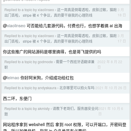
Replied to a topic by xiaolinseo
这一周真是倒霉透啦，皮肤过敏，猫跑
3 月
›
18 日
出门丢啦， stripe 被 4 个争议，真的要干崩我的心理防线
@
xiaolinseo
可否能给几套源代码，付费也行，也想学着搞 ai 出海
Replied to a topic by xiaolinseo
这一周真是倒霉透啦，皮肤过敏，猫跑
3 月
›
17 日
出门丢啦， stripe 被 4 个争议，真的要干崩我的心理防线
你这些推广的网站源码是哪里搞得，也是哥飞提供的吗
Replied to a topic by godmode
需要一个西班牙语翻译兼
2022 年 8 月 22
›
日
职
@
leimao
你好阿米狗，介绍成功给红包
Replied to a topic by andyskaura
北京哪里可以拍火车吗
2021 年 10 月 26 日
›
西二环，东便门
Replied to a topic by akmisty
请教下老哥们，服务器安全问
2021 年 10 月 6
›
日
题
网站程序拿到 webshell 然后 拿到 root 权限，可以开端口，开密码登
录。所以加堡垒机，指定 ip 白名单是有必要的