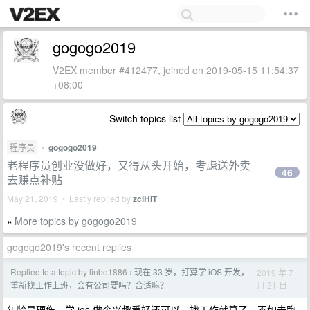
gogogo2019
V2EX member #412477, joined on 2019-05-15 11:54:37
+08:00
Switch topics list
程序员
•
gogogo2019
老程序员创业没做好，又得从头开始，考虑送外卖
46
去赚点补贴
May 21, 2019 • Lastly replied by
zclHIT
More topics by gogogo2019
»
gogogo2019's recent replies
Replied to a topic by linbo1886
现在 33 岁，打算学 iOS 开发，
2019 年 7
›
月 21 日
重新找工作上班，会有公司要吗？合适嘛？
年龄是硬伤，学 ios 做个兴趣爱好还可以，找工作就算了，不如去跑