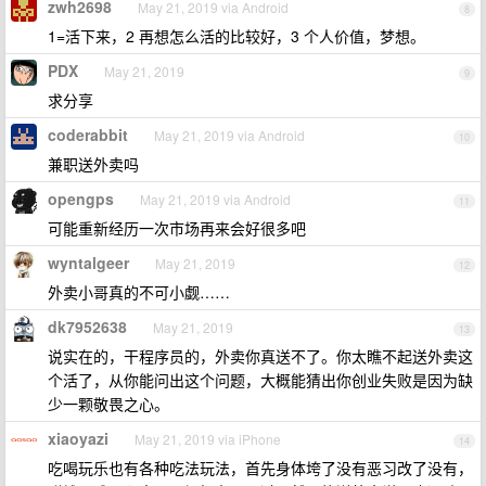
zwh2698
May 21, 2019 via Android
8
1=活下来，2 再想怎么活的比较好，3 个人价值，梦想。
PDX
May 21, 2019
9
求分享
coderabbit
May 21, 2019 via Android
10
兼职送外卖吗
opengps
May 21, 2019 via Android
11
可能重新经历一次市场再来会好很多吧
wyntalgeer
May 21, 2019
12
外卖小哥真的不可小觑……
dk7952638
May 21, 2019
13
说实在的，干程序员的，外卖你真送不了。你太瞧不起送外卖这
个活了，从你能问出这个问题，大概能猜出你创业失败是因为缺
少一颗敬畏之心。
xiaoyazi
May 21, 2019 via iPhone
14
吃喝玩乐也有各种吃法玩法，首先身体垮了没有恶习改了没有，