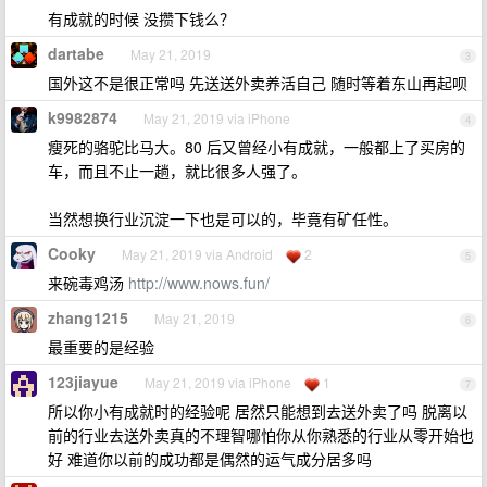
有成就的时候 没攒下钱么？
dartabe
May 21, 2019
3
国外这不是很正常吗 先送送外卖养活自己 随时等着东山再起呗
k9982874
May 21, 2019 via iPhone
4
瘦死的骆驼比马大。80 后又曾经小有成就，一般都上了买房的
车，而且不止一趟，就比很多人强了。
当然想换行业沉淀一下也是可以的，毕竟有矿任性。
Cooky
May 21, 2019 via Android
2
5
来碗毒鸡汤
http://www.nows.fun/
zhang1215
May 21, 2019
6
最重要的是经验
123jiayue
May 21, 2019 via iPhone
1
7
所以你小有成就时的经验呢 居然只能想到去送外卖了吗 脱离以
前的行业去送外卖真的不理智哪怕你从你熟悉的行业从零开始也
好 难道你以前的成功都是偶然的运气成分居多吗