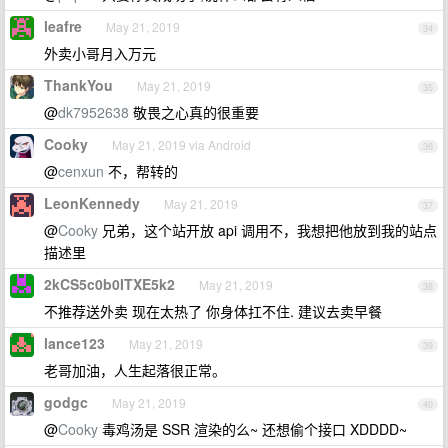
leafre
May 21, 2019
34
外卖小哥月入万元
ThankYou
May 21, 2019
35
@
dk7952638
敬畏之心真的很重要
Cooky
May 21, 2019 via Android
36
@
cenxun
不，帮转的
LeonKennedy
May 21, 2019
37
@
Cooky
兄弟，这个站开放 api 调用不，我想把他放到我的站点
描述里
2kCS5c0b0ITXE5k2
May 21, 2019
38
不推荐送外卖 现在太热了 你身体扛不住. 建议去卖早餐
lance123
May 21, 2019
39
老哥加油，人生起落很正常。
godgc
May 21, 2019
40
@
Cooky
毒鸡汤是 SSR 渲染的么~ 还想偷个接口 XDDDD~