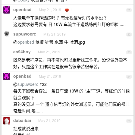
openbsd
May 21, 2019
1
21
大佬电单车操作熟练吗 ？有无视信号灯的水平没 ？
这边要求必需要有 日 10W 车流主干道熟练闯红灯的经验......
supuwoerc
May 21, 2019
22
@
openbsd
辣椒 针管 水滴 牛 啤酒.jpg
as94boy
May 21, 2019
23
既然是老程序员，再不济也可以重新找工作吧，没说做外卖不
好，只是这个工作实在是很辛苦很辛苦很辛苦。
openbsd
May 21, 2019
24
@
supuwoerc
#22
每天下班都会穿过一条日车流 10W 的 “主”干道，等红灯的时候
就会观察下
真的没见过 一个 遵守信号灯的外卖派送员，可能他们真的都非
常赶时间,唉......
dabaibai
May 21, 2019
25
把成就说出来