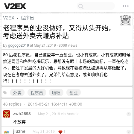
V2EX
程序员
›
老程序员创业没做好，又得从头开始，
考虑送外卖去赚点补贴
By
gogogo2019
at May 21, 2019 · 8068 views
80 后老程序员，自己这些年一直创业，也小有成就，小有成就的时候
痴迷网游和各种吃喝玩乐，思想没有跟上市场的风向标，一直在吃老
本，错过了发展的大好机会，导致现在要被淘汰被逼再从零做起了，
现在在考虑去送外卖了，兄弟们给点意见，或者喷喷我也
行！！！！！！！！！！！
外卖
程序员
喷喷
创业
46 replies
•
2019-05-21 16:44:11 +08:00
zwh2698
May 21, 2019 via Android
1
不放弃
jiuzhe
May 21, 2019
1
2