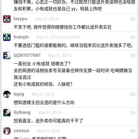
赚钱不难，心态正一切好办，不过既然只能送外卖说明也没啥朋
友和积累，小有成就也是自己 yy，轻装上阵吧
lazypu
May 21, 2019
15
不至于吧, 我咋觉得你随便找份工作都比送外卖实在
hubqin
May 21, 2019 via Android
16
不要选低门槛的谁都能做的。继续当程序员比送外卖强多了吧。
lzj307077687
May 21, 2019
17
一直创业 小有成就 钱哪去了？
全扔网游的话相信卖号买装备也够你支撑一段时间 吃喝嫖赌当
我没说过
还有小有成就的经验、人脉呢？
lepig
May 21, 2019
18
想知道楼主创业选的是什么方向
liyihang
May 21, 2019
19
恕我直言，送外卖你可能真的干不了
cenxun
May 21, 2019
20
@
Cooky
老哥做的咩？好赞~