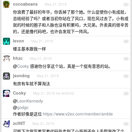
cocoabeans
May 21, 2019
41
你浪费了最好的年华，你丢掉了那个她。什么促使你小有成就，
总结经验了吗？或者当初你站在了风口，现在风过去了。小有成
就的时候的圈子和人脉也没有积累吗，大兄弟。外卖真的很辛苦
的，还是撸代码吧，也许会发现下一阵风。
levon
May 21, 2019
42
楼主基本跟我一样
hhzc
May 21, 2019
43
@
Cooky
感谢你分享这个站，真是一个挺有意思的站。
jsondog
May 21, 2019
44
有房有车就不算淘汰
Cooky
May 21, 2019 via Android
45
@
LeonKennedy
@
godgc
作者好像是这位
https://www.v2ex.com/member/amble
zclHIT
May 21, 2019
46
可能下次我写着写着代码外卖到了小哥哥还会上手帮我改了个