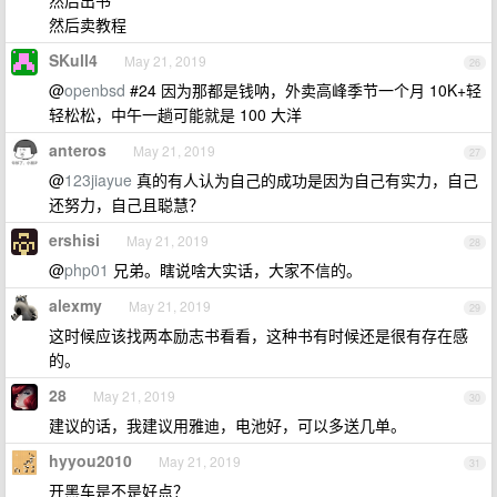
然后出书
然后卖教程
SKull4
May 21, 2019
26
@
openbsd
#24 因为那都是钱呐，外卖高峰季节一个月 10K+轻
轻松松，中午一趟可能就是 100 大洋
anteros
May 21, 2019
27
@
123jiayue
真的有人认为自己的成功是因为自己有实力，自己
还努力，自己且聪慧？
ershisi
May 21, 2019
28
@
php01
兄弟。瞎说啥大实话，大家不信的。
alexmy
May 21, 2019
29
这时候应该找两本励志书看看，这种书有时候还是很有存在感
的。
28
May 21, 2019
30
建议的话，我建议用雅迪，电池好，可以多送几单。
hyyou2010
May 21, 2019
31
开黑车是不是好点？