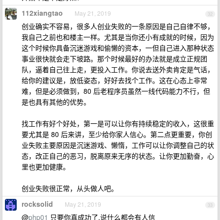
112xiangtao
May 21, 2019
32
创业确实不容易，很多人创业失败的一条原因是自己自律不够，
我自己之前也和楼主一样。尤其是当你还小有成就的时候，因为
这个时候你具备沉迷游戏和偷懒的资本，一但自己进入那种状态
事业很快就会走下坡路。那个时候最好的办法就是成立正规团
队，逼着自己往上走，更投入工作。你说去送外卖肯定是气话，
给你的建议是，放低姿态，好好去找个工作。这在心态上非常
难，但是必须做到，80 后老程序员虽然一线代码能力不行，但
是也具有其他的优势。
找工作有好个好处，第一是可以让你有持续稳定的收入，这很重
要尤其是 80 后来讲，至少给你家人信心。第二点更重要，你创
业失败主要原因是沉迷游戏、懒惰，工作可以让你调整自己的状
态，改正自己的恶习，脱离原来无序的状态。让你更加勤奋，心
里也更加健康。
创业失败很正常，从头做人吧。
rocksolid
May 21, 2019
33
@
php01
只要你真成功了,说什么都会有人信