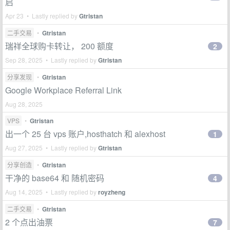
启
Apr 23 • Lastly replied by
Gtristan
二手交易
•
Gtristan
瑞祥全球购卡转让， 200 额度
2
Sep 28, 2025 • Lastly replied by
Gtristan
分享发现
•
Gtristan
Google Workplace Referral Link
Aug 28, 2025
VPS
•
Gtristan
出一个 25 台 vps 账户,hosthatch 和 alexhost
1
Aug 27, 2025 • Lastly replied by
Gtristan
分享创造
•
Gtristan
干净的 base64 和 随机密码
4
Aug 14, 2025 • Lastly replied by
royzheng
二手交易
•
Gtristan
2 个点出油票
7