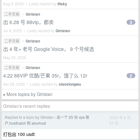
Aug 3, 2025 • Lastly replied by
ifisky
二手交易
•
Gtristan
出 6.28 号 88vip，都卖
3
Jul 9, 2025 • Lastly replied by
Gtristan
二手交易
•
Gtristan
出 4 年+ 老号 Google Voice， 9 个号候选
May 20, 2025
二手交易
•
Gtristan
4.22 88VIP 优酷/芒果 35r，饿了么 12r
2
Apr 28, 2025 • Lastly replied by
xiaoxiongwu
More topics by Gtristan
»
Gtristan's recent replies
Replied to a topic by Gtristan
出一个 25 台 vps 账
2025 年 8 月
›
27 日
户,hosthatch 和 alexhost
打包出 100 usdt