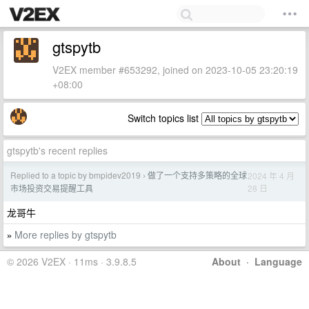
gtspytb
V2EX member #653292, joined on 2023-10-05 23:20:19
+08:00
Switch topics list
gtspytb's recent replies
Replied to a topic by bmpidev2019
做了一个支持多策略的全球
2024 年 4 月
›
28 日
市场投资交易提醒工具
龙哥牛
More replies by gtspytb
»
© 2026 V2EX · 11ms · 3.9.8.5
About
·
Language