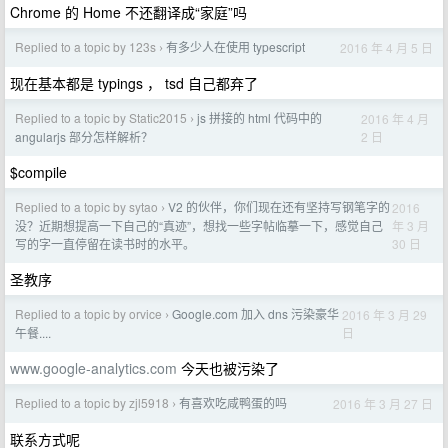
Chrome 的 Home 不还翻译成“家庭”吗
Replied to a topic by 123s
有多少人在使用 typescript
2016 年 4 月 5 日
›
现在基本都是 typings ， tsd 自己都弃了
Replied to a topic by Static2015
js 拼接的 html 代码中的
2016 年 4 月
›
2 日
angularjs 部分怎样解析？
$compile
Replied to a topic by sytao
V2 的伙伴，你们现在还有坚持写钢笔字的
2016
›
年 3 月
没？近期想提高一下自己的“真迹”，想找一些字帖临摹一下，感觉自己
30 日
写的字一直停留在读书时的水平。
圣教序
Replied to a topic by orvice
Google.com 加入 dns 污染豪华
2016 年 3 月 29
›
日
午餐....
www.google-analytics.com
今天也被污染了
Replied to a topic by zjl5918
有喜欢吃咸鸭蛋的吗
2016 年 3 月 27 日
›
联系方式呢