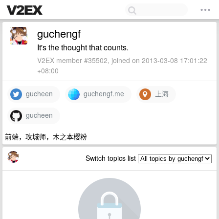
guchengf
It's the thought that counts.
V2EX member #35502, joined on 2013-03-08 17:01:22
+08:00
gucheen
guchengf.me
上海
gucheen
前端，攻城师，木之本樱粉
Switch topics list