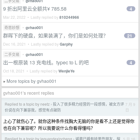
二手交易
•
gvhao001
9 折出阿里云全额共¥ 785.58
4
Mar 22, 2022 • Lastly replied by
810244966
奇思妙想
•
gvhao001
群晖下的硬盘，如果装满了，你们是如何处理？
21
Dec 16, 2021 • Lastly replied by
Garphy
二手交易
•
gvhao001
出一根原装 13 充电线。typec to L 的吧
4
Oct 18, 2021 • Lastly replied by
WenjieYe
More topics by gvhao001
»
gvhao001's recent replies
Replied to a topic by neetz
投入了很多精力经营的一段感情，被女方评
7 月 9
›
日
价说在向下兼容我，感觉有点破防
上心了就伤心了。就你这种条件找胸大无脑的你是看不上还是觉得你
也在向下兼容呢？所以我要说什么你看得懂吗？
Replied to a topic by leguandexincheng
诚邀已婚有娃男性朋友，探
5 月 16
›