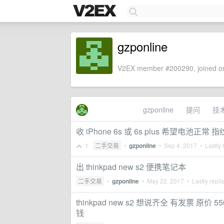
gzponline
V2EX member #200290, joined on
gzponline
提问
技
收 iPhone 6s 或 6s plus 希望电池正常
1
二手交易
•
gzponline
•
Sep 4, 2017
• Lastly 
出 thinkpad new s2 便携笔记本
二手交易
•
gzponline
•
May 22, 2017
• Lastly repli
thinkpad new s2 想说齐全 有发票 原价 5500
钱