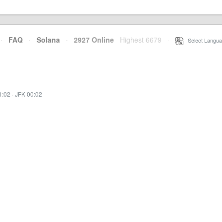
·
FAQ
·
Solana
·
2927 Online
Highest 6679
·
Select Langua
1:02
·
JFK 00:02