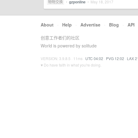
物物交换
•
gzponline
•
May 18, 2017
About
·
Help
·
Advertise
·
Blog
·
API
创意工作者们的社区
World is powered by solitude
VERSION: 3.9.8.5 · 11ms ·
UTC 04:02
·
PVG 12:02
·
LAX 2
♥ Do have faith in what you're doing.