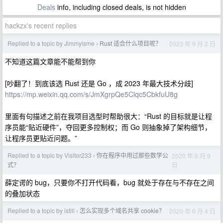
Deals
info, including closed deals, is not hidden
hackzx's recent replies
Replied to a topic by Jimmyisme
Rust 适合什么项目呢？
2023 年 9 月 2 日
›
不知道这篇文章能不能帮到你
[吵翻了！到底该选 Rust 还是 Go ，成 2023 年最大技术分歧]
https://mp.weixin.qq.com/s/JmXgrpQe5Clqc5CbkfuU8g
里面有句描述之前在我项目选型时帮助很大：“Rust 的目标就是让程
序员能“贴近硬件”，夺回更多控制权；而 Go 则抽象掉了架构细节，
让程序员更贴近问题。”
Replied to a topic by Visitor233
你在程序中用过那些数学公
2020 年 6 月 9
›
日
式？
薛定谔的 bug，只要你不打开代码看，bug 就处于存在与不存在之间
的叠加状态
Replied to a topic by istill
怎么实现多个域名共享 cookie？
2020 年 6 月 4 日
›