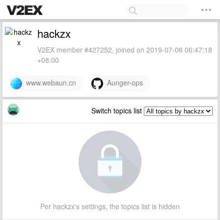
hackzx
V2EX member #427252, joined on 2019-07-06 06:47:18
+08:00
www.webaun.cn
Aunger-ops
Switch topics list
Per hackzx's settings, the topics list is hidden