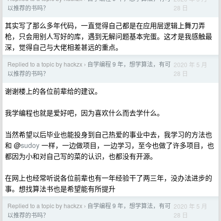
28 日
以推荐的书吗？
其实写了那么多年代码，一直觉得自己都是在应用层逻辑上舞刀弄
枪，只会用别人写好的库，遇到无解问题基本完蛋。这才是我感触最
深，觉得自己与大佬相差甚远的重点。
Replied to a topic by hackzx
自学编程 9 年，想学算法，有可
2020 年 5 月
›
28 日
以推荐的书吗？
谢谢楼上的各位前辈给的建议。
我学编程也就是爱好吧，因为喜欢什么而去学什么。
当然希望以后毕业也能投身到自己热爱的事业中去，我学习的方法也
和 @
sudoy
一样，一边做项目，一边学习，至今也做了许多项目，也
都因为小和对自己写的菜的认识，也都没有开源。
在网上也经常听说各位前辈也有一年经验干了两三年，没办法进步的
事。想找算法书也是希望能有所提升
Replied to a topic by hackzx
自学编程 9 年，想学算法，有可
2020 年 5 月
›
28 日
以推荐的书吗？